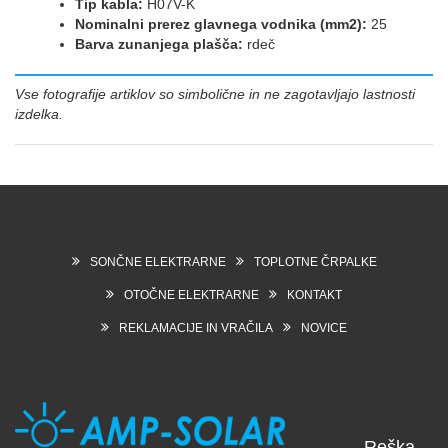
Tip kabla:
H07V-K
Nominalni prerez glavnega vodnika (mm2):
25
Barva zunanjega plašča:
rdeč
Vse fotografije artiklov so simbolične in ne zagotavljajo lastnosti
izdelka.
SONČNE ELEKTRARNE
TOPLOTNE ČRPALKE
OTOČNE ELEKTRARNE
KONTAKT
REKLAMACIJE IN VRAČILA
NOVICE
Reška