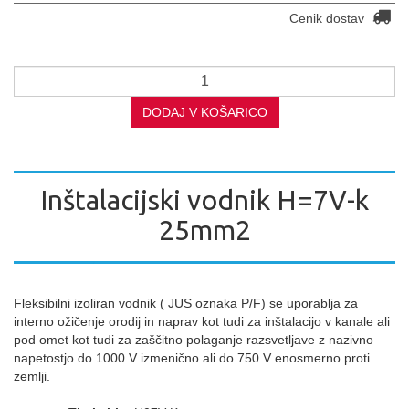
Cenik dostav
DODAJ V KOŠARICO
Inštalacijski vodnik H=7V-k
25mm2
Fleksibilni izoliran vodnik ( JUS oznaka P/F) se uporablja za
interno ožičenje orodij in naprav kot tudi za inštalacijo v kanale ali
pod omet kot tudi za zaščitno polaganje razsvetljave z nazivno
napetostjo do 1000 V izmenično ali do 750 V enosmerno proti
zemlji.