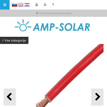
HR
Vaša košarica je še prazna
Vse kategorije