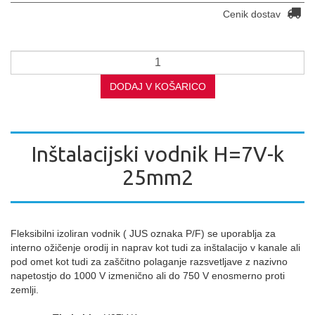
Cenik dostav
DODAJ V KOŠARICO
Inštalacijski vodnik H=7V-k
25mm2
Fleksibilni izoliran vodnik ( JUS oznaka P/F) se uporablja za
interno ožičenje orodij in naprav kot tudi za inštalacijo v kanale ali
pod omet kot tudi za zaščitno polaganje razsvetljave z nazivno
napetostjo do 1000 V izmenično ali do 750 V enosmerno proti
zemlji.