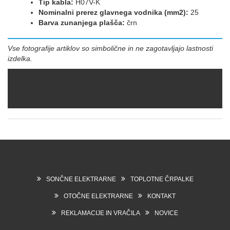
Tip kabla:
H07V-K
Nominalni prerez glavnega vodnika (mm2):
25
Barva zunanjega plašča:
črn
Vse fotografije artiklov so simbolične in ne zagotavljajo lastnosti
izdelka.
SONČNE ELEKTRARNE
TOPLOTNE ČRPALKE
OTOČNE ELEKTRARNE
KONTAKT
REKLAMACIJE IN VRAČILA
NOVICE