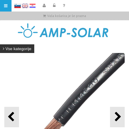
HR
Vaša košarica je še prazna
Vse kategorije