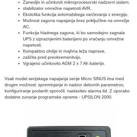
Zanesljiv in učinkovit mikroprocesorski nadzorni sistem,
stabilizator omrežne napetosti AVR,
Ekološka funkcija avtomatskega varčevanja z energijo,
Možnost zagona napajanja brez priključitve na omrežje
AC,
Funkcija hladnega zagona, ki bo samodejno zagnala
UPS z izpraznjenimi baterijami po vračanju omrežne
napetosti,
Kompaktno ohišje in majhna teža naprave,
zaščita pred preobremenitvijo,
Vgrajeno učinkovito AGM 2 x 7 Ah baterijo.
Vsak model serijskega napajanja serije Micro SINUS ima med
drugim možnost: spreminjanje in nadzor delovnih parametrov,
konfiguriranje poslanih sporočil, nastavitev alarma itd. Z uporabo
dodatne zunanje programske opreme - UPSILON 2000.