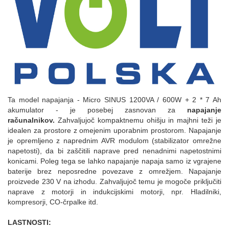
Ta model napajanja - Micro SINUS 1200VA / 600W + 2 * 7 Ah
akumulator - je posebej zasnovan za
napajanje
računalnikov.
Zahvaljujoč kompaktnemu ohišju in majhni teži je
idealen za prostore z omejenim uporabnim prostorom. Napajanje
je opremljeno z naprednim AVR modulom (stabilizator omrežne
napetosti), da bi zaščitili naprave pred nenadnimi napetostnimi
konicami. Poleg tega se lahko napajanje napaja samo iz vgrajene
baterije brez neposredne povezave z omrežjem. Napajanje
proizvede 230 V na izhodu. Zahvaljujoč temu je mogoče priključiti
naprave z motorji in indukcijskimi motorji, npr. Hladilniki,
kompresorji, CO-črpalke itd.
LASTNOSTI: