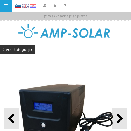
HR
Vaša košarica je še prazna
Vse kategorije