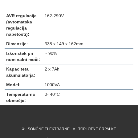
AVR regulacija
162-290V
(avtomatska
regulacija
napetosti):
Dimenzije:
338 x 149 x 162mm
Izkoristek pri
~ 90%
nominalni moči:
Kapaciteta
2 x 7Ah
akumulatorja:
Model:
1000VA
Temperaturno
0- 40°C
območje:
SONČNE ELEKTRARNE
TOPLOTNE ČRPALKE