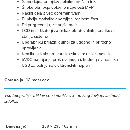
Samodejna omejitev polnilne moči in toka
Široko območje delovne napetosti MPP
Načini dela z več obremenitvami
Funkcija statistike energije v realnem času
Pri pregrevanju, zmanjša moč
LCD in indikatorji za prikaz obratovalnih podatkov in
stanja sistema
Uporabniku prijazni gumbi za udobno in priročno
upravljanje
Krmilite stikalo pretvornika skozi relejski vmesnik
5VDC napajanje prek dvojnega izhodnega vmesnika
USB za polnjenje elektronskih naprav
Garancija: 12 mesecev
Vse fotografije artiklov so simbolične in ne zagotavljajo lastnosti
izdelka.
Dimenzije:
158 × 238× 62 mm