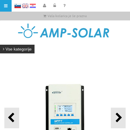
HR
Vaša košarica je še prazna
Vse kategorije