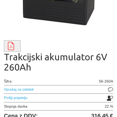
Trakcijski akumulator 6V
260Ah
Šifra:
S6-260A
Vprašaj za izdelek
Pošlji prijatelju
Stopnja davka
22 %
Cena z DDV:
316,45 €