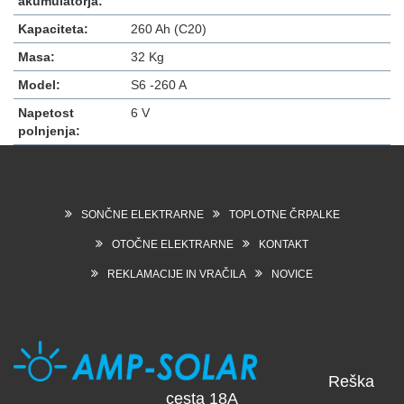
akumulatorja:
Kapaciteta:
260 Ah (C20)
Masa:
32 Kg
Model:
S6 -260 A
Napetost
6 V
polnjenja:
SONČNE ELEKTRARNE
TOPLOTNE ČRPALKE
OTOČNE ELEKTRARNE
KONTAKT
REKLAMACIJE IN VRAČILA
NOVICE
Reška
cesta 18A