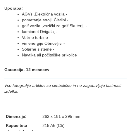
Uporaba
:
AGVs
,
Električna vozila
-
pometanje
stroji,
Čistilni
-
golf vozila
,
vozički za golf
Skuterji,
-
kamionet
Dvigala,
.
-
Vetrne turbine
-
viri energije
Obnovljivi
-
Solarne sisteme
-
Navtika
ali
počitniške prikolice
Garancija: 12 mesecev
Vse fotografije artiklov so simbolične in ne zagotavljajo lastnosti
izdelka.
Dimenzije:
262 x 181 x 295 mm
Kapaciteta
215 Ah (C5)