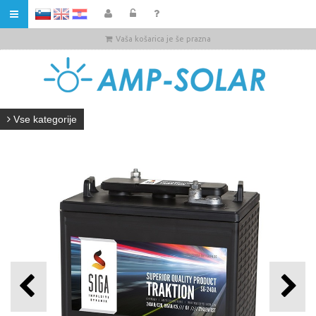
HR
Vaša košarica je še prazna
Vse kategorije