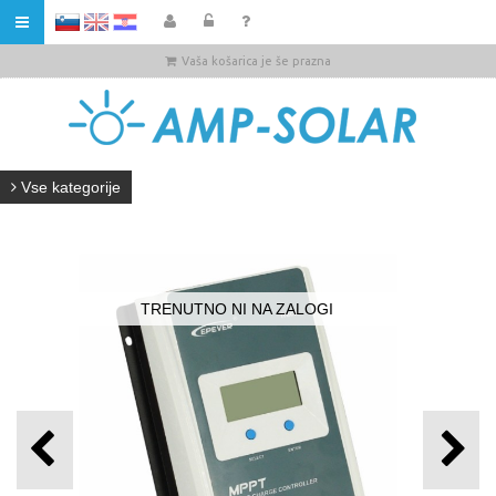
HR
Vaša košarica je še prazna
Vse kategorije
TRENUTNO NI NA ZALOGI