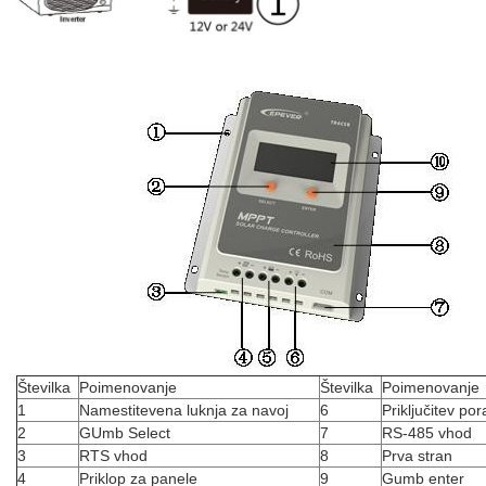
Številka
Poimenovanje
Številka
Poimenovanje
1
Namestitevena luknja za navoj
6
Priključitev po
2
GUmb Select
7
RS-485 vhod
3
RTS vhod
8
Prva stran
4
Priklop za panele
9
Gumb enter