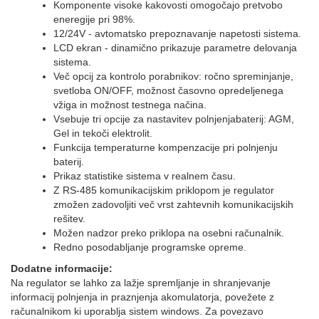
Komponente visoke kakovosti omogočajo pretvobo
eneregije pri 98%.
12/24V - avtomatsko prepoznavanje napetosti sistema.
LCD ekran - dinamično prikazuje parametre delovanja
sistema.
Več opcij za kontrolo porabnikov: ročno spreminjanje,
svetloba ON/OFF, možnost časovno opredeljenega
vžiga in možnost testnega načina.
Vsebuje tri opcije za nastavitev polnjenjabaterij: AGM,
Gel in tekoči elektrolit.
Funkcija temperaturne kompenzacije pri polnjenju
baterij.
Prikaz statistike sistema v realnem času.
Z RS-485 komunikacijskim priklopom je regulator
zmožen zadovoljiti več vrst zahtevnih komunikacijskih
rešitev.
Možen nadzor preko priklopa na osebni računalnik.
Redno posodabljanje programske opreme.
Dodatne informacije:
Na regulator se lahko za lažje spremljanje in shranjevanje
informacij polnjenja in praznjenja akomulatorja, povežete z
računalnikom ki uporablja sistem windows. Za povezavo