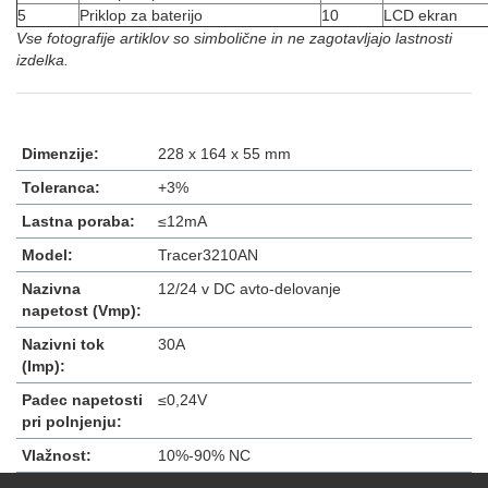
5
Priklop za baterijo
10
LCD ekran
Vse fotografije artiklov so simbolične in ne zagotavljajo lastnosti
izdelka.
Dimenzije:
228 x 164 x 55 mm
Toleranca:
+3%
Lastna poraba:
≤12mA
Model:
Tracer3210AN
Nazivna
12/24 v DC avto-delovanje
napetost (Vmp):
Nazivni tok
30A
(Imp):
Padec napetosti
≤0,24V
pri polnjenju:
Vlažnost:
10%-90% NC