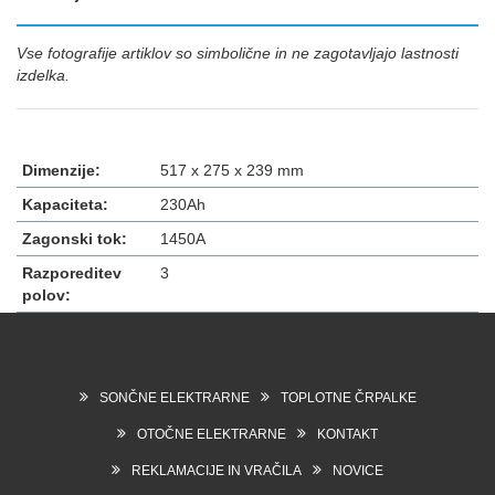
Vse fotografije artiklov so simbolične in ne zagotavljajo lastnosti
izdelka.
Dimenzije:
517 x 275 x 239 mm
Kapaciteta:
230Ah
Zagonski tok:
1450A
Razporeditev
3
polov:
SONČNE ELEKTRARNE
TOPLOTNE ČRPALKE
OTOČNE ELEKTRARNE
KONTAKT
REKLAMACIJE IN VRAČILA
NOVICE