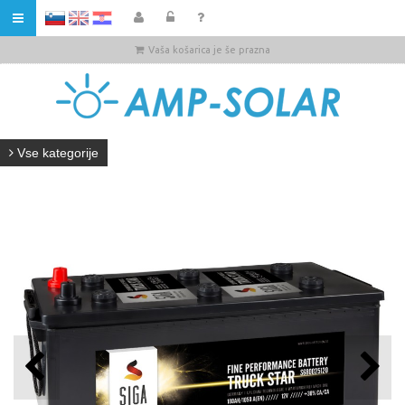
HR
Vaša košarica je še prazna
Vse kategorije