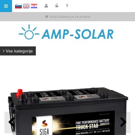
HR
Vaša košarica je še prazna
Vse kategorije