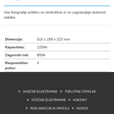
Vse fotografije artiklov so simbolične in ne zagotavljajo lastnosti
izdelka.
Dimenzije:
510 x 189 x 223 mm
Kapaciteta:
125Ah
Zagonski tok:
800A
Razporeditev
3
polov:
SONČNE ELEKTRARNE
TOPLOTNE ČRPALKE
OTOČNE ELEKTRARNE
KONTAKT
REKLAMACIJE IN VRAČILA
NOVICE