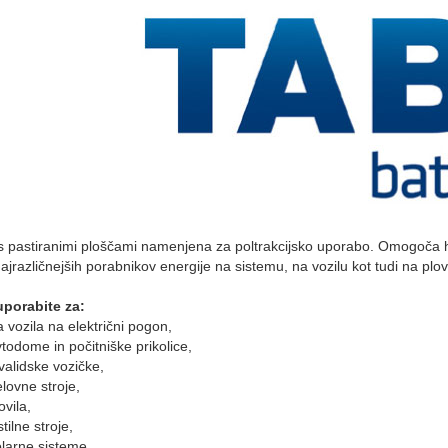
 s pastiranimi ploščami namenjena za poltrakcijsko uporabo. Omogoča 
ajrazličnejših porabnikov energije na sistemu, na vozilu kot tudi na plovi
porabite za:
 vozila na električni pogon,
todome in počitniške prikolice,
validske vozičke,
lovne stroje,
ovila,
stilne stroje,
larne sisteme.