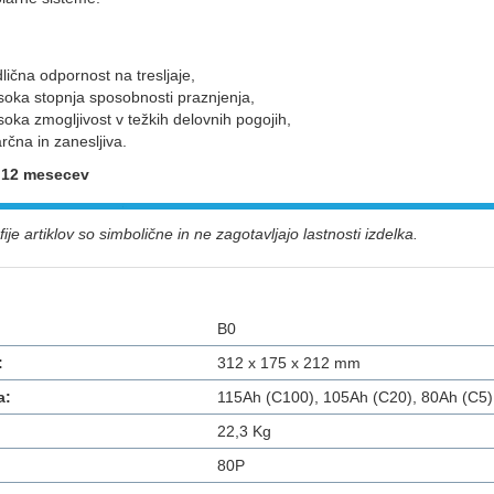
lična odpornost na tresljaje,
soka stopnja sposobnosti praznjenja,
soka zmogljivost v težkih delovnih pogojih,
rčna in zanesljiva.
: 12 mesecev
ije artiklov so simbolične in ne zagotavljajo lastnosti izdelka.
B0
:
312 x 175 x 212 mm
a:
115Ah (C100), 105Ah (C20), 80Ah (C5)
22,3 Kg
80P