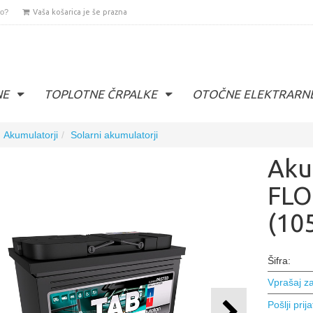
lo?
Vaša košarica je še prazna
NE
TOPLOTNE ČRPALKE
OTOČNE ELEKTRARN
Akumulatorji
Solarni akumulatorji
Aku
FLO
(10
Šifra:
Vprašaj za
Pošlji prija