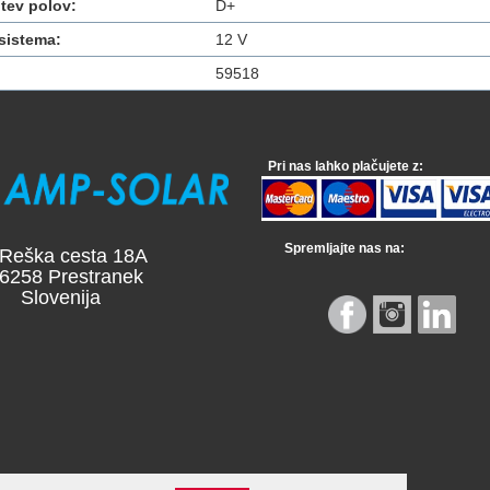
tev polov:
D+
sistema:
12 V
59518
Pri nas lahko plačujete z:
Spremljajte nas na:
a cesta 18A
 Prestranek
venija