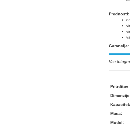
Prednosti:
od
vi
vi
va
Garancija
Vse fotograf
Pritrditev
Dimenzije
Kapacitet
Masa:
Model: