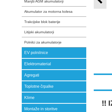
Manjši AGM akumulatorji
Akumulator za motorna kolesa
Trakcijske blok baterije
Litijski akumulatorji
Polnilci za akumulatorje
EV polnilnice
Elektromaterial
Agregati
Toplotne črpalke
Klime
!!
Montaže in storitve