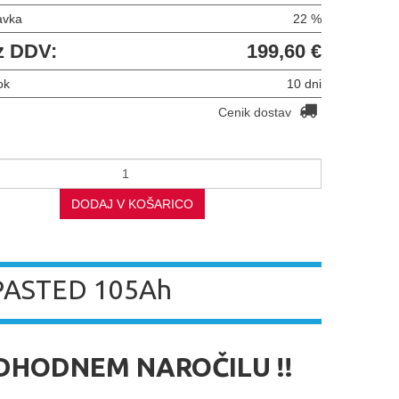
avka
22 %
z DDV:
199,60 €
ok
10 dni
Cenik dostav
DODAJ V KOŠARICO
ASTED 105Ah
EDHODNEM NAROČILU !!