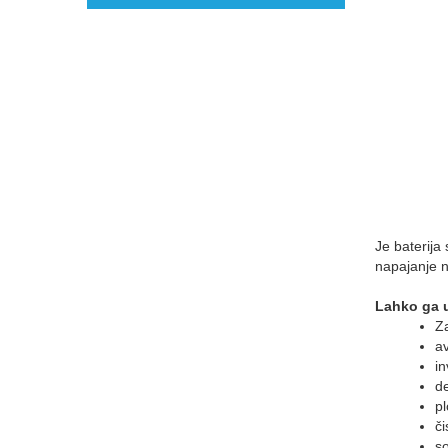
Je baterija
napajanje n
Lahko ga u
Za
av
in
de
pl
či
so