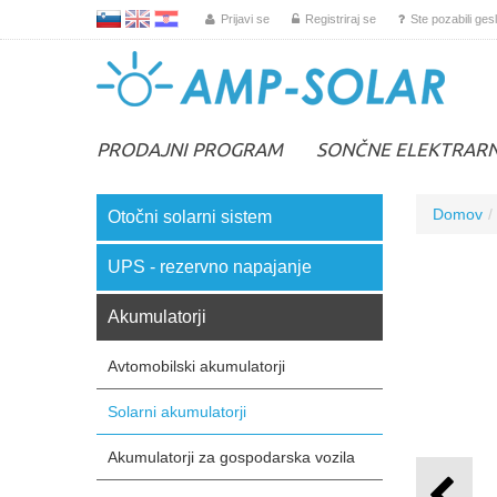
L
EN
HR
Prijavi se
Registriraj se
Ste pozabili ges
PRODAJNI PROGRAM
SONČNE ELEKTRAR
Domov
Otočni solarni sistem
UPS - rezervno napajanje
Akumulatorji
Avtomobilski akumulatorji
Solarni akumulatorji
Akumulatorji za gospodarska vozila