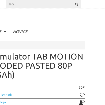
E
NOVICE
mulator TAB MOTION
ODED PASTED 80P
5Ah)
80P
 izdelek
telju