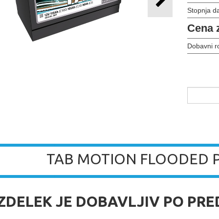
Stopnja d
Cena 
Dobavni r
TAB MOTION FLOODED P
 IZDELEK JE DOBAVLJIV PO PR