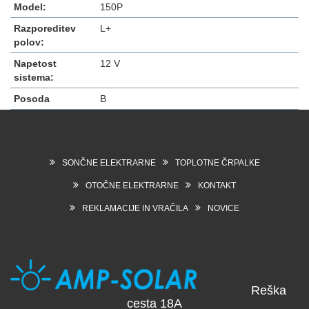
Model:
150P
Razporeditev
L+
polov:
Napetost
12 V
sistema:
Posoda
B
SONČNE ELEKTRARNE
TOPLOTNE ČRPALKE
OTOČNE ELEKTRARNE
KONTAKT
REKLAMACIJE IN VRAČILA
NOVICE
Reška
cesta 18A