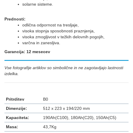
solarne sisteme.
Prednosti:
odlična odpornost na tresljaje,
visoka stopnja sposobnosti praznjenja,
visoka zmogljivost v težkih delovnih pogojih,
varčna in zanesljiva.
Garancija: 12 mesecev
Vse fotografije artiklov so simbolične in ne zagotavljajo lastnosti
izdelka.
Pritrditev
B0
Dimenzije:
512 x 223 x 194/220 mm
Kapaciteta:
190Ah(C100), 180Ah(C20), 150Ah(C5)
Masa:
43,7Kg