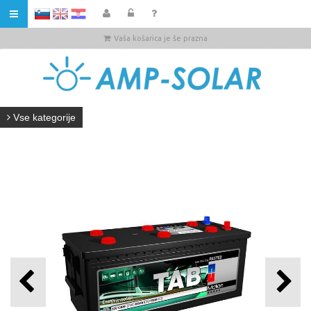
HR
Vaša košarica je še prazna
Vse kategorije