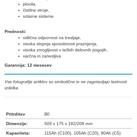
plovila,
čistilne stroje,
solarne sisteme.
Prednosti:
odlična odpornost na tresljaje,
visoka stopnja sposobnosti praznjenja,
visoka zmogljivost v težkih delovnih pogojih,
varčna in zanesljiva.
Garancija: 12 mesecev
Vse fotografije artiklov so simbolične in ne zagotavljajo lastnosti
izdelka.
Pritrditev
B0
Dimenzije:
509 x 175 x 182/208 mm
Kapaciteta:
115Ah (C100), 105Ah (C20), 80Ah (C5)