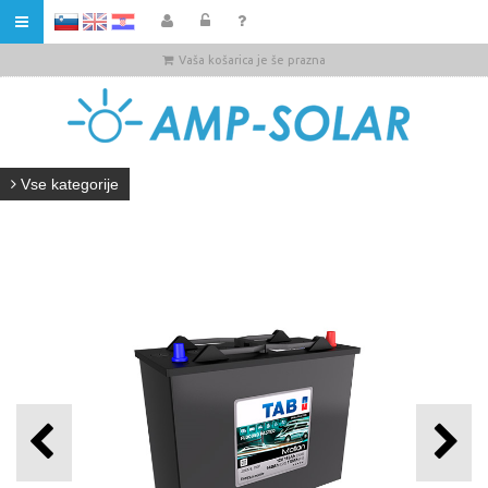
HR
Vaša košarica je še prazna
Vse kategorije