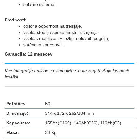
solarne sisteme.
Prednosti:
odlična odpornost na tresljaje,
visoka stopnja sposobnosti praznjenja,
visoka zmogljivost v težkih delovnih pogojih,
varčna in zanesljiva.
Garancija: 12 mesecev
Vse fotografije artiklov so simbolične in ne zagotavljajo lastnosti
izdelka.
Pritrditev
B0
Dimenzije:
344 x 172 x 262/284 mm
Kapaciteta:
155Ah(C100), 140Ah(C20), 110Ah(C5)
Masa:
33 Kg