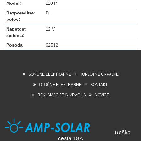
Model:
110 P
Razporeditev
D+
polov:
Napetost
12 V
sistema:
Posoda
62512
SONČNE ELEKTRARNE
TOPLOTNE ČRPALKE
OTOČNE ELEKTRARNE
KONTAKT
REKLAMACIJE IN VRAČILA
NOVICE
Reška
cesta 18A