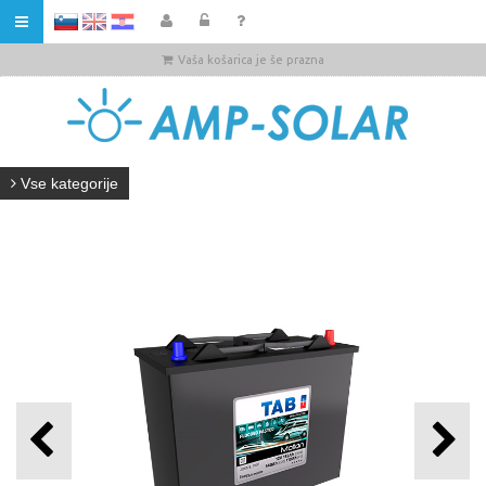
HR
Vaša košarica je še prazna
Vse kategorije