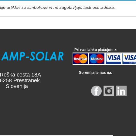
ije artiklov so simbolične in ne zagotavljajo lastnosti izdelka.
Pri nas lahko plačujete z:
Spremljajte nas na:
a cesta 18A
 Prestranek
venija