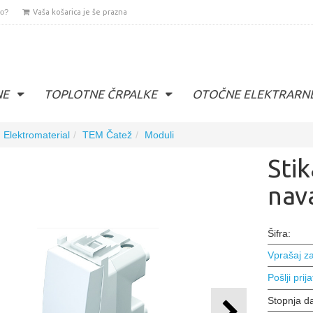
lo?
Vaša košarica je še prazna
NE
TOPLOTNE ČRPALKE
OTOČNE ELEKTRARN
Elektromaterial
TEM Čatež
Moduli
Sti
nav
Šifra:
Vprašaj za
Pošlji prija
Stopnja d