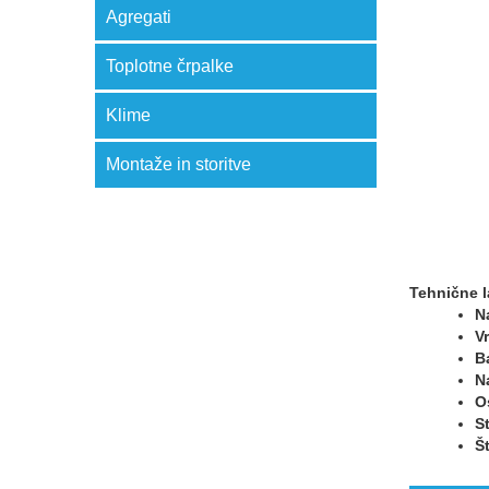
Agregati
Toplotne črpalke
Klime
Montaže in storitve
Tehnične l
N
V
B
N
O
S
Š