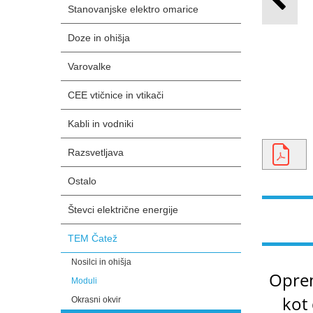
Stanovanjske elektro omarice
Doze in ohišja
Varovalke
CEE vtičnice in vtikači
Kabli in vodniki
Razsvetljava
Ostalo
Števci električne energije
TEM Čatež
Nosilci in ohišja
Oprem
Moduli
kot 
Okrasni okvir