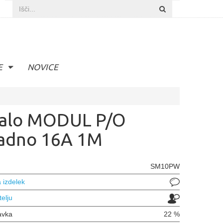
E
NOVICE
kalo MODUL P/O
adno 16A 1M
SM10PW
 izdelek
telju
avka
22 %