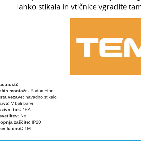
lahko stikala in vtičnice vgradite tam
astnosti:
ačin montaže:
Podometno
rsta vezave:
navadno stikalo
arva:
V beli barvi
azivni tok:
16A
svetlitev:
Ne
topnja zaščite:
IP20
tevilo enot:
1M