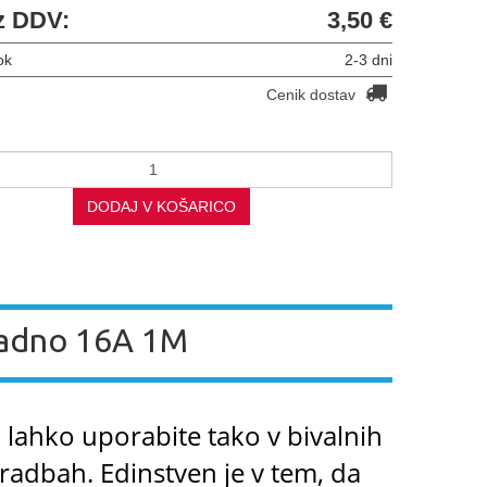
z DDV:
3,50 €
ok
2-3 dni
Cenik dostav
DODAJ V KOŠARICO
adno 16A 1M
lahko uporabite tako v bivalnih
gradbah. Edinstven je v tem, da