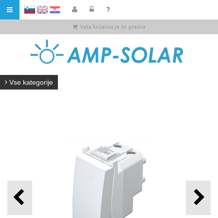
HR
Vaša košarica je še prazna
Vse kategorije