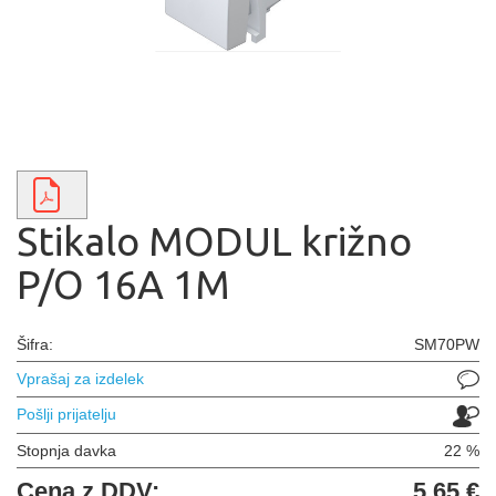
Stikalo MODUL križno
P/O 16A 1M
Šifra:
SM70PW
Vprašaj za izdelek
Pošlji prijatelju
Stopnja davka
22 %
Cena z DDV:
5,65 €