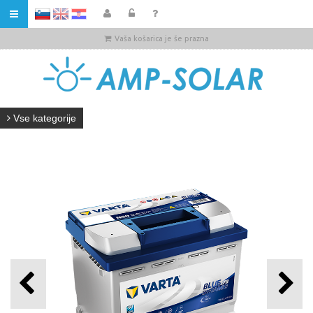
HR
Vaša košarica je še prazna
Vse kategorije