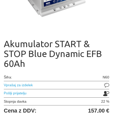
Akumulator START &
STOP Blue Dynamic EFB
60Ah
Šifra:
N60
Vprašaj za izdelek
Pošlji prijatelju
Stopnja davka
22 %
Cena z DDV:
157,00 €