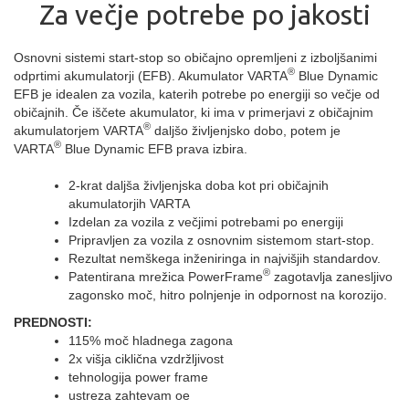
Za večje potrebe po jakosti
Osnovni sistemi start-stop so običajno opremljeni z izboljšanimi
®
odprtimi akumulatorji (EFB). Akumulator VARTA
Blue Dynamic
EFB je idealen za vozila, katerih potrebe po energiji so večje od
običajnih. Če iščete akumulator, ki ima v primerjavi z običajnim
®
akumulatorjem VARTA
daljšo življenjsko dobo, potem je
®
VARTA
Blue Dynamic EFB prava izbira.
2-krat daljša življenjska doba kot pri običajnih
akumulatorjih VARTA
Izdelan za vozila z večjimi potrebami po energiji
Pripravljen za vozila z osnovnim sistemom start-stop.
Rezultat nemškega inženiringa in najvišjih standardov.
®
Patentirana mrežica PowerFrame
zagotavlja zanesljivo
zagonsko moč, hitro polnjenje in odpornost na korozijo.
PREDNOSTI:
115% moč hladnega zagona
2x višja ciklična vzdržljivost
tehnologija power frame
ustreza zahtevam oe