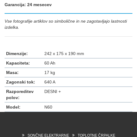
Garancija: 24 mesecev
Vse fotografije artiklov so simbolične in ne zagotavljajo lastnosti
izdelka.
Dimenzije:
242 x 175 x 190 mm
Kapaciteta:
60 Ah
Masa:
17 kg
Zagonski tok:
640 A
Razporeditev
DESNI +
polov:
Model:
N60
SONČNE ELEKTRARNE
TOPLOTNE ČRPALKE