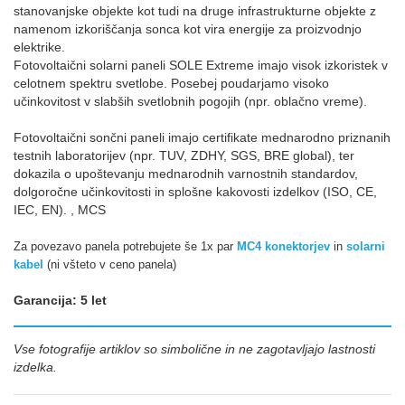
stanovanjske objekte kot tudi na druge infrastrukturne objekte z
namenom izkoriščanja sonca kot vira energije za proizvodnjo
elektrike.
Fotovoltaični solarni paneli SOLE Extreme imajo visok izkoristek v
celotnem spektru svetlobe. Posebej poudarjamo visoko
učinkovitost v slabših svetlobnih pogojih (npr. oblačno vreme).
Fotovoltaični sončni paneli imajo certifikate mednarodno priznanih
testnih laboratorijev (npr. TUV, ZDHY, SGS, BRE global), ter
dokazila o upoštevanju mednarodnih varnostnih standardov,
dolgoročne učinkovitosti in splošne kakovosti izdelkov (ISO, CE,
IEC, EN). , MCS
Za povezavo panela potrebujete še 1x par
MC4 konektorjev
in
solarni
kabel
(ni všteto v ceno panela)
Garancija: 5 let
Vse fotografije artiklov so simbolične in ne zagotavljajo lastnosti
izdelka.