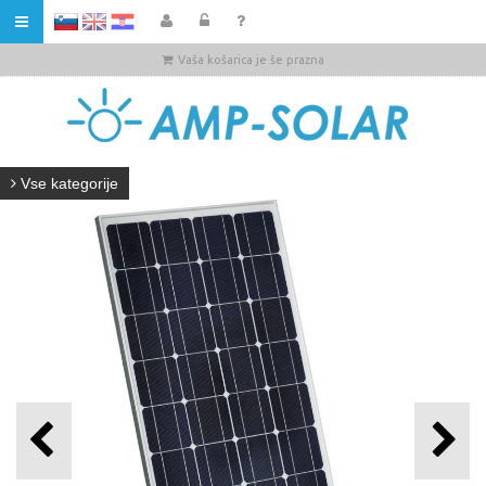
HR
Vaša košarica je še prazna
Vse kategorije