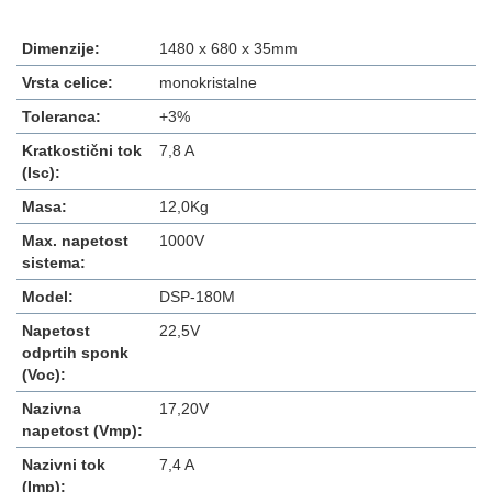
Dimenzije:
1480 x 680 x 35mm
Vrsta celice:
monokristalne
Toleranca:
+3%
Kratkostični tok
7,8 A
(Isc):
Masa:
12,0Kg
Max. napetost
1000V
sistema:
Model:
DSP-180M
Napetost
22,5V
odprtih sponk
(Voc):
Nazivna
17,20V
napetost (Vmp):
Nazivni tok
7,4 A
(Imp):