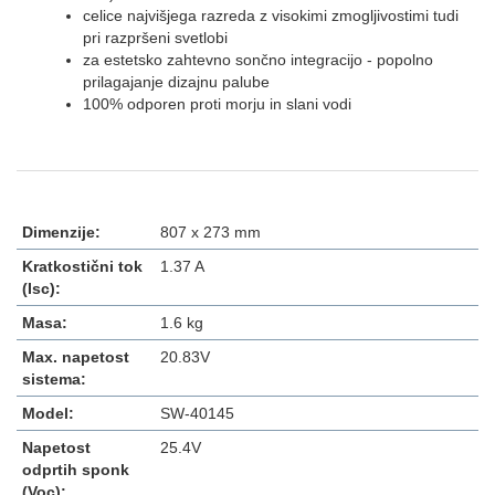
celice najvišjega razreda z visokimi zmogljivostimi tudi
pri razpršeni svetlobi
za estetsko zahtevno sončno integracijo - popolno
prilagajanje dizajnu palube
100% odporen proti morju in slani vodi
Dimenzije:
807 x 273 mm
Kratkostični tok
1.37 A
(Isc):
Masa:
1.6 kg
Max. napetost
20.83V
sistema:
Model:
SW-40145
Napetost
25.4V
odprtih sponk
(Voc):