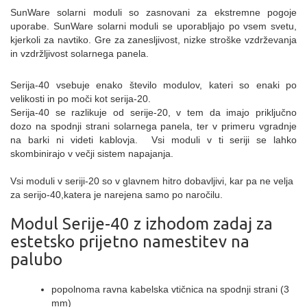
SunWare solarni moduli so zasnovani za ekstremne pogoje
uporabe.
SunWare solarni moduli se uporabljajo po vsem svetu,
kjerkoli za navtiko. Gre za zanesljivost, nizke stroške vzdrževanja
in vzdržljivost solarnega panela.
Serija-40 vsebuje enako število modulov, kateri so enaki po
velikosti in po moči kot serija-20.
Serija-40 se razlikuje od serije-20, v tem da imajo priključno
dozo na spodnji strani solarnega panela, ter v primeru vgradnje
na barki ni videti kablovja. Vsi moduli v ti seriji se lahko
skombinirajo v večji sistem napajanja.
Vsi moduli v seriji-20 so v glavnem hitro dobavljivi, kar pa ne velja
za serijo-40,katera je narejena samo po naročilu.
Modul Serije-40 z izhodom z
adaj za
estetsko prijetno namestitev na
palubo
popolnoma ravna kabelska vtičnica na spodnji strani (3
mm)