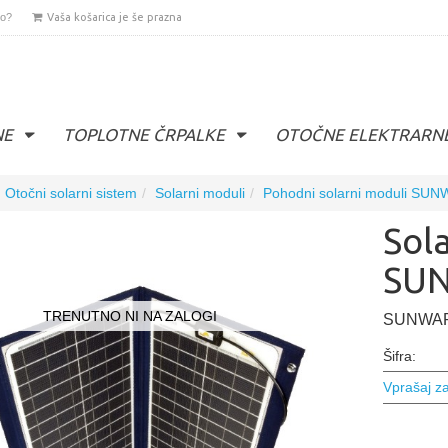
lo?
Vaša košarica je še prazna
NE
TOPLOTNE ČRPALKE
OTOČNE ELEKTRARN
Otočni solarni sistem
Solarni moduli
Pohodni solarni moduli SUNW
Sol
SU
TRENUTNO NI NA ZALOGI
SUNWARE
Šifra:
Vprašaj za