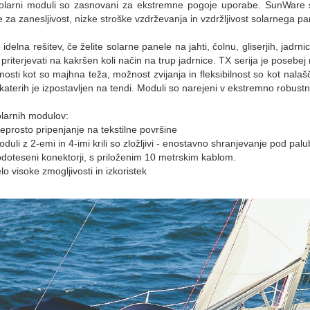
larni moduli so zasnovani za ekstremne pogoje uporabe.
SunWare s
e za zanesljivost, nizke stroške vzdrževanja in vzdržljivost solarnega p
 idelna rešitev, če želite solarne panele na jahti, čolnu, gliserjih, jadrni
e priterjevati na kakršen koli način na trup jadrnice. TX serija je posebej
nosti kot so majhna teža, možnost zvijanja in fleksibilnost so kot nala
ri katerih je izpostavljen na tendi. Moduli so narejeni v ekstremno robust
olarnih modulov:
eprosto pripenjanje na tekstilne površine
duli z 2-emi in 4-imi krili so zložljivi - enostavno shranjevanje pod palu
doteseni konektorji, s priloženim 10 metrskim kablom.
lo visoke zmogljivosti in izkoristek