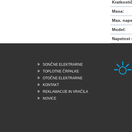
Kratkostič
Masa:
Max. nape
Model:
Napetost 
SONČNE ELEKTRARNE
TOPLOTNE ČRPALKE
OTOČNE ELEKTRARNE
KONTAKT
Rešk
REKLAMACIJE IN VRAČILA
6258
Slo
NOVICE