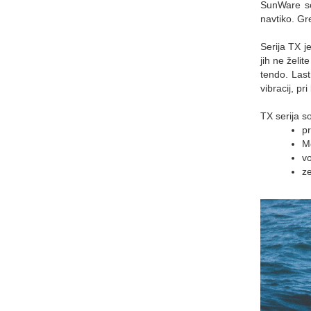
SunWare so
navtiko. Gr
Serija TX je
jih ne želit
tendo. Last
vibracij, p
TX serija s
pr
Mo
vo
ze