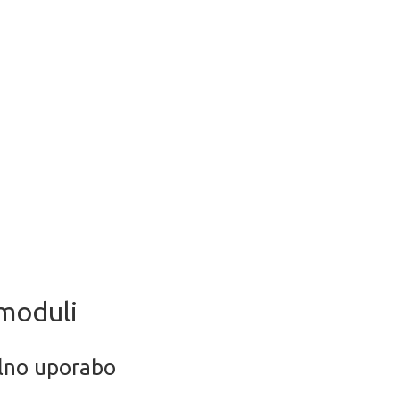
i moduli
alno uporabo