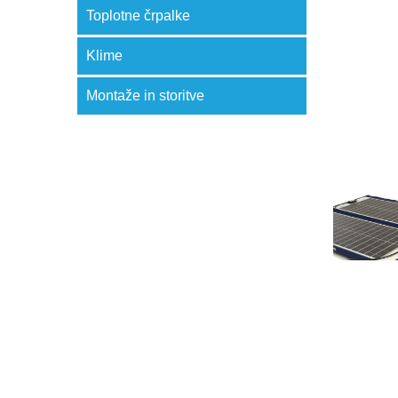
Toplotne črpalke
Klime
Montaže in storitve