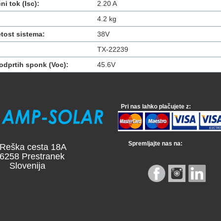
ni tok (Isc):
2.20 A
4.2 kg
tost sistema:
38V
TX-22239
odprtih sponk (Voc):
45.6V
Pri nas lahko plačujete z:
Spremljajte nas na:
a cesta 18A
 Prestranek
venija