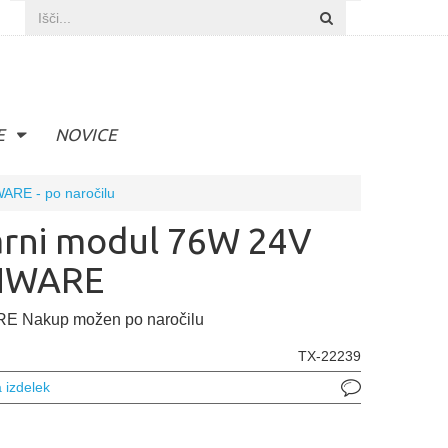
E
NOVICE
ARE - po naročilu
arni modul 76W 24V
NWARE
 Nakup možen po naročilu
TX-22239
 izdelek