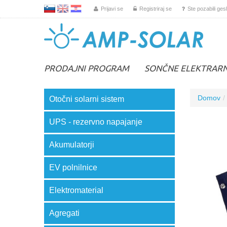
L
EN
HR
Prijavi se
Registriraj se
Ste pozabili ges
PRODAJNI PROGRAM
SONČNE ELEKTRAR
Domov
Otočni solarni sistem
UPS - rezervno napajanje
Akumulatorji
EV polnilnice
Elektromaterial
Agregati