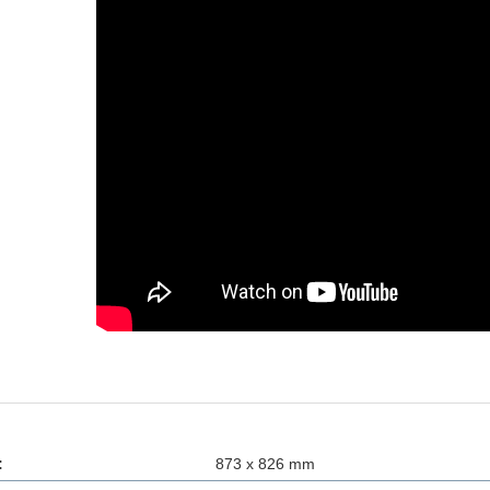
:
873 x 826 mm