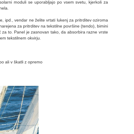
olarni moduli se uporabljajo po vsem svetu, kjerkoli za
anela.
ce, ipd., vendar ne želite vrtati lukenj za pritrditev oziroma
 narejena za pritrditev na tekstilne površine (tendo), bimini
šč za to. Panel je zasnovan tako, da absorbira razne vrste
nem tekstilnem okvirju.
bo ali v škatli z opremo