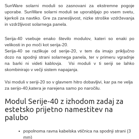
SunWare solarni moduli so zasnovani za ekstremne pogoje
uporabe.
SunWare solarni moduli se uporabljajo po vsem svetu,
kjerkoli za navtiko. Gre za zanesljivost, nizke stroške vzdrževanja
in vzdržljivost solarnega panela.
Serija-40 vsebuje enako število modulov, kateri so enaki po
velikosti in po moči kot serija-20.
Serija-40 se razlikuje od serije-20, v tem da imajo priključno
dozo na spodnji strani solarnega panela, ter v primeru vgradnje
na barki ni videti kablovja. Vsi moduli v ti seriji se lahko
skombinirajo v večji sistem napajanja.
Vsi moduli v seriji-20 so v glavnem hitro dobavljivi, kar pa ne velja
za serijo-40,katera je narejena samo po naročilu.
Modul Serije-40 z izhodom z
adaj za
estetsko prijetno namestitev na
palubo
popolnoma ravna kabelska vtičnica na spodnji strani (3
mm)