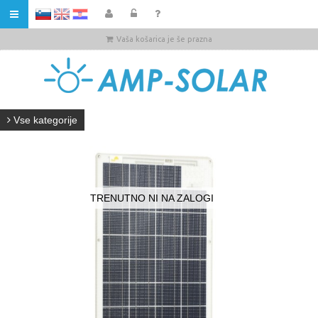
HR
Vaša košarica je še prazna
Vse kategorije
TRENUTNO NI NA ZALOGI