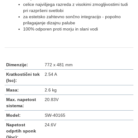
celice najvišjega razreda z visokimi zmogljivostimi tudi
pri razpršeni svetlobi
za estetsko zahtevno sončno integracijo - popolno
prilagajanje dizajnu palube
100% odporen proti morju in slani vodi
Dimenzije:
772 x 481 mm
Kratkostični tok
2.54 A
(Isc):
Masa:
2.6 kg
Max. napetost
20.83V
sistema:
Model:
SW-40165
Napetost
24.6V
odprtih sponk
(Voc):