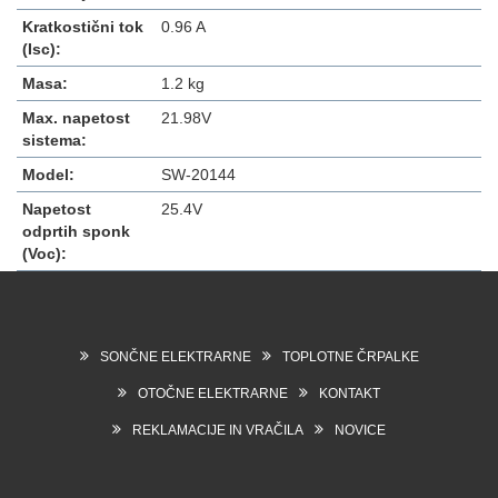
Kratkostični tok
0.96 A
(Isc):
Masa:
1.2 kg
Max. napetost
21.98V
sistema:
Model:
SW-20144
Napetost
25.4V
odprtih sponk
(Voc):
SONČNE ELEKTRARNE
TOPLOTNE ČRPALKE
OTOČNE ELEKTRARNE
KONTAKT
REKLAMACIJE IN VRAČILA
NOVICE