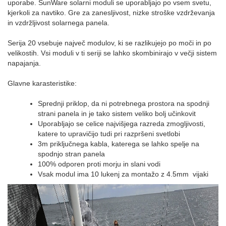
uporabe.
SunWare solarni moduli se uporabljajo po vsem svetu,
kjerkoli za navtiko. Gre za zanesljivost, nizke stroške vzdrževanja
in vzdržljivost solarnega panela.
Serija 20 vsebuje največ modulov, ki se razlikujejo po moči in po
velikostih. Vsi moduli v ti seriji se lahko skombinirajo v večji sistem
napajanja.
Glavne karasteristike:
Sprednji priklop, da ni potrebnega prostora na spodnji
strani panela in je tako sistem veliko bolj učinkovit
Uporabljajo se celice najvišjega razreda zmogljivosti,
katere to upravičijo tudi pri razpršeni svetlobi
3m priključnega kabla, katerega se lahko spelje na
spodnjo stran panela
100% odporen proti morju in slani vodi
Vsak modul ima 10 lukenj za montažo z 4.5mm vijaki