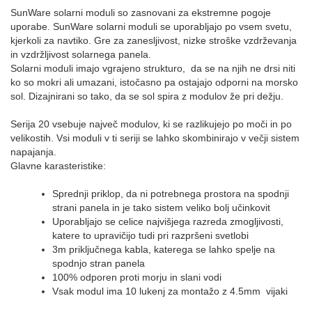
SunWare solarni moduli so zasnovani za ekstremne pogoje
uporabe.
SunWare solarni moduli se uporabljajo po vsem svetu,
kjerkoli za navtiko. Gre za zanesljivost, nizke stroške vzdrževanja
in vzdržljivost solarnega panela.
Solarni moduli imajo vgrajeno strukturo, da se na njih ne drsi niti
ko so mokri ali umazani, istočasno pa ostajajo odporni na morsko
sol. Dizajnirani so tako, da se sol spira z modulov že pri dežju.
Serija 20 vsebuje največ modulov, ki se razlikujejo po moči in po
velikostih. Vsi moduli v ti seriji se lahko skombinirajo v večji sistem
napajanja.
Glavne karasteristike:
Sprednji priklop, da ni potrebnega prostora na spodnji
strani panela in je tako sistem veliko bolj učinkovit
Uporabljajo se celice najvišjega razreda zmogljivosti,
katere to upravičijo tudi pri razpršeni svetlobi
3m priključnega kabla, katerega se lahko spelje na
spodnjo stran panela
100% odporen proti morju in slani vodi
Vsak modul ima 10 lukenj za montažo z 4.5mm vijaki