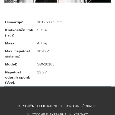
Dimenzije:
1012 x 689 mm
Kratkostični tok
5.75A
(Isc):
Masa:
4.7 kg
Max. napetost
18.42V
sistema:
Model:
SW-20185
Napetost
22.2V
odprtih sponk
(Voc):
SONČNE ELEKTRARNE
TOPLOTNE ČRPALKE
OTOČNE ELEKTRARNE
KONTAKT