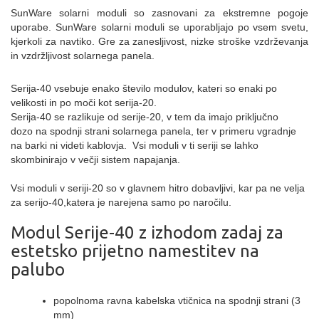
SunWare solarni moduli so zasnovani za ekstremne pogoje
uporabe.
SunWare solarni moduli se uporabljajo po vsem svetu,
kjerkoli za navtiko. Gre za zanesljivost, nizke stroške vzdrževanja
in vzdržljivost solarnega panela.
Serija-40 vsebuje enako število modulov, kateri so enaki po
velikosti in po moči kot serija-20.
Serija-40 se razlikuje od serije-20, v tem da imajo priključno
dozo na spodnji strani solarnega panela, ter v primeru vgradnje
na barki ni videti kablovja. Vsi moduli v ti seriji se lahko
skombinirajo v večji sistem napajanja.
Vsi moduli v seriji-20 so v glavnem hitro dobavljivi, kar pa ne velja
za serijo-40,katera je narejena samo po naročilu.
Modul Serije-40 z izhodom z
adaj za
estetsko prijetno namestitev na
palubo
popolnoma ravna kabelska vtičnica na spodnji strani (3
mm)