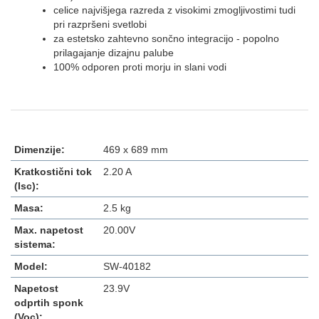
celice najvišjega razreda z visokimi zmogljivostimi tudi
pri razpršeni svetlobi
za estetsko zahtevno sončno integracijo - popolno
prilagajanje dizajnu palube
100% odporen proti morju in slani vodi
Dimenzije:
469 x 689 mm
Kratkostični tok
2.20 A
(Isc):
Masa:
2.5 kg
Max. napetost
20.00V
sistema:
Model:
SW-40182
Napetost
23.9V
odprtih sponk
(Voc):