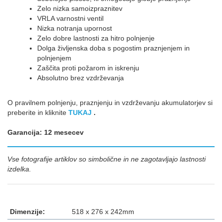
Zelo nizka samoizpraznitev
VRLA varnostni ventil
Nizka notranja upornost
Zelo dobre lastnosti za hitro polnjenje
Dolga življenska doba s pogostim praznjenjem in
polnjenjem
Zaščita proti požarom in iskrenju
Absolutno brez vzdrževanja
O pravilnem polnjenju, praznjenju in vzdrževanju akumulatorjev si
preberite in kliknite
TUKAJ
.
Garancija: 12 mesecev
Vse fotografije artiklov so simbolične in ne zagotavljajo lastnosti
izdelka.
Dimenzije:
518 x 276 x 242mm