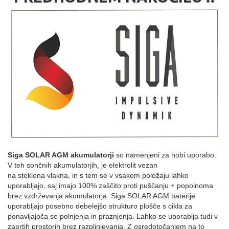
Siga SOLAR AGM akumulatorji
so namenjeni za hobi uporabo.
V teh sončnih akumulatorjih, je elektrolit vezan
na steklena vlakna, in s tem se v vsakem položaju lahko
uporabljajo, saj imajo 100% zaščito proti puščanju + popolnoma
brez vzdrževanja akumulatorja. Siga SOLAR AGM baterije
uporabljajo posebno debelejšo strukturo plošče s cikla za
ponavljajoča se polnjenja in praznjenja. Lahko se uporablja tudi v
zaprtih prostorih brez razplinjevanja. Z osredotočanjem na to