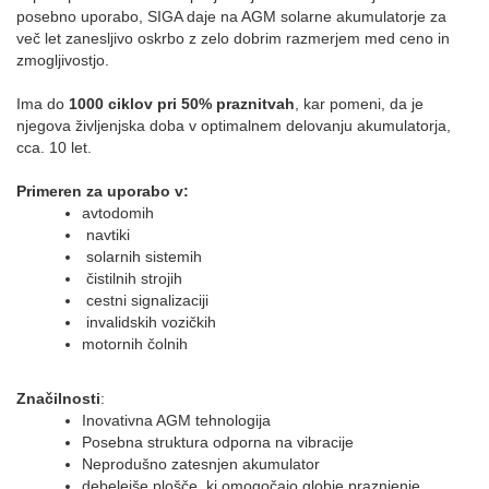
posebno uporabo, SIGA daje na AGM solarne akumulatorje za
več let zanesljivo oskrbo z zelo dobrim razmerjem med ceno in
zmogljivostjo.
Ima do
1000 ciklov pri 50% praznitvah
, kar pomeni, da je
njegova življenjska doba v optimalnem delovanju akumulatorja,
cca. 10 let.
Primeren za uporabo v:
avtodomih
navtiki
solarnih sistemih
čistilnih strojih
cestni signalizaciji
invalidskih vozičkih
motornih čolnih
Značilnosti
:
Inovativna AGM tehnologija
Posebna struktura odporna na vibracije
Neprodušno zatesnjen akumulator
debelejše plošče, ki omogočajo globje praznjenje