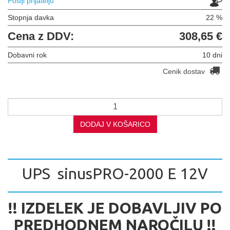
Pošlji prijatelju
Stopnja davka
22 %
Cena z DDV:
308,65 €
Dobavni rok
10 dni
Cenik dostav
DODAJ V KOŠARICO
UPS sinusPRO-2000 E 12V
!! IZDELEK JE DOBAVLJIV PO
PREDHODNEM NAROČILU !!