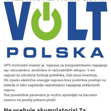
UPS močnostni inverter je naprava za brezprekinitveno napajanje
npr računalnikov, strežnikov in računalniških sklopov. V eni
napravi so združene funkcije polnilnika, čisti sinus inverterja.
Ob izpadu električne energije naprava brez prekinitve preklopi na
baterije in tako zagotavlja neprekinjeno napajanje priključenih
naprav.
Vse pomembne parametre je možno spremljati na barvnem
zaslonu na prednji prikazni plošči.
Ne vsebuje akumulatorja! Za