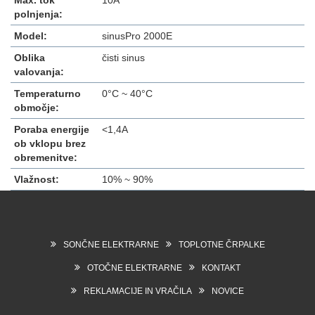
polnjenja:
Model:
sinusPro 2000E
Oblika
čisti sinus
valovanja:
Temperaturno
0°C ~ 40°C
območje:
Poraba energije
<1,4A
ob vklopu brez
obremenitve:
Vlažnost:
10% ~ 90%
SONČNE ELEKTRARNE
TOPLOTNE ČRPALKE
OTOČNE ELEKTRARNE
KONTAKT
REKLAMACIJE IN VRAČILA
NOVICE