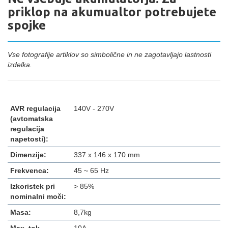
priklop na akumualtor potrebujete
spojke
Vse fotografije artiklov so simbolične in ne zagotavljajo lastnosti
izdelka.
AVR regulacija
140V - 270V
(avtomatska
regulacija
napetosti):
Dimenzije:
337 x 146 x 170 mm
Frekvenca:
45 ~ 65 Hz
Izkoristek pri
> 85%
nominalni moči:
Masa:
8,7kg
Max. tok
10A