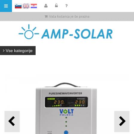
HR
Vaša košarica je še prazna
Vse kategorije