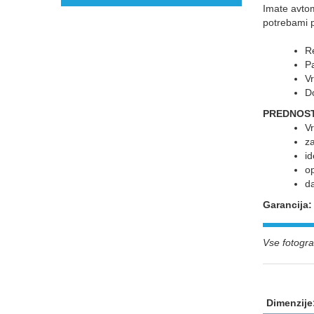
Imate avto
potrebami p
Re
P
Vr
D
PREDNOST
Vr
za
id
op
d
Garancija
Vse fotograf
Dimenzije