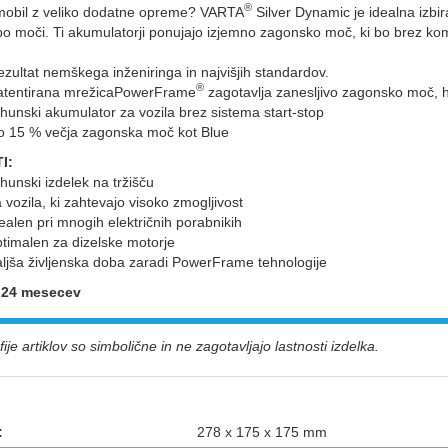
®
mobil z veliko dodatne opreme? VARTA
Silver Dynamic je idealna izbira
o moči. Ti akumulatorji ponujajo izjemno zagonsko moč, ki bo brez kom
zultat nemškega inženiringa in najvišjih standardov.
®
atentirana mrežicaPowerFrame
zagotavlja zanesljivo zagonsko moč, hi
hunski akumulator za vozila brez sistema start-stop
o 15 % večja zagonska moč kot Blue
I:
hunski izdelek na tržišču
 vozila, ki zahtevajo visoko zmogljivost
ealen pri mnogih električnih porabnikih
timalen za dizelske motorje
aljša življenska doba zaradi PowerFrame tehnologije
: 24 mesecev
ije artiklov so simbolične in ne zagotavljajo lastnosti izdelka.
:
278 x 175 x 175 mm