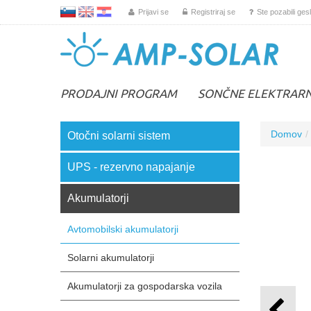
L
EN
HR
Prijavi se
Registriraj se
Ste pozabili ges
PRODAJNI PROGRAM
SONČNE ELEKTRAR
Domov
Otočni solarni sistem
UPS - rezervno napajanje
Akumulatorji
Avtomobilski akumulatorji
Solarni akumulatorji
Akumulatorji za gospodarska vozila