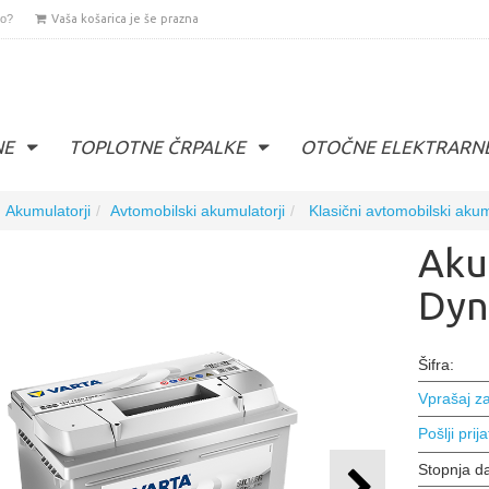
lo?
Vaša košarica je še prazna
NE
TOPLOTNE ČRPALKE
OTOČNE ELEKTRARN
Akumulatorji
Avtomobilski akumulatorji
Klasični avtomobilski akum
Aku
Dyn
Šifra:
Vprašaj za
Pošlji prija
Stopnja d