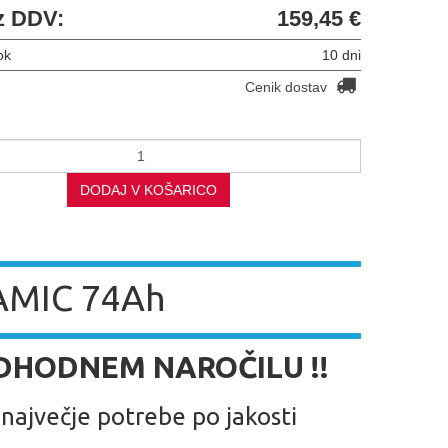
z DDV:
159,45 €
ok
10 dni
Cenik dostav
DODAJ V KOŠARICO
AMIC 74Ah
EDHODNEM NAROČILU !!
 največje potrebe po jakosti