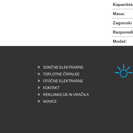
Kapacitet
Masa:
Zagonski 
Razporedi
Model:
SONČNE ELEKTRARNE
TOPLOTNE ČRPALKE
OTOČNE ELEKTRARNE
KONTAKT
Rešk
REKLAMACIJE IN VRAČILA
6258
Slo
NOVICE