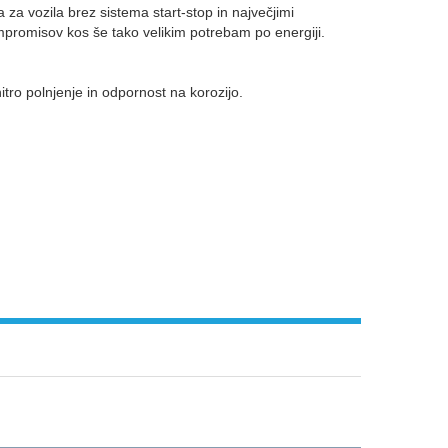
 za vozila brez sistema start-stop in največjimi
promisov kos še tako velikim potrebam po energiji.
tro polnjenje in odpornost na korozijo.