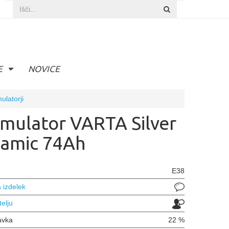
E
NOVICE
ulatorji
mulator VARTA Silver
amic 74Ah
E38
 izdelek
telju
avka
22 %