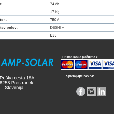
a:
74 Ah
17 Kg
tok:
750 A
tev polov:
DESNI +
E38
Pri nas lahko plačujete z:
Spremljajte nas na:
a cesta 18A
 Prestranek
venija