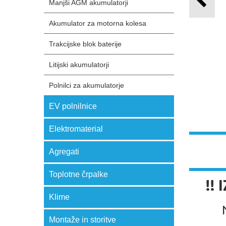
Manjši AGM akumulatorji
Akumulator za motorna kolesa
Trakcijske blok baterije
Litijski akumulatorji
Polnilci za akumulatorje
EV polnilnice
Elektromaterial
Agregati
Toplotne črpalke
!!
Klime
Montaže in storitve