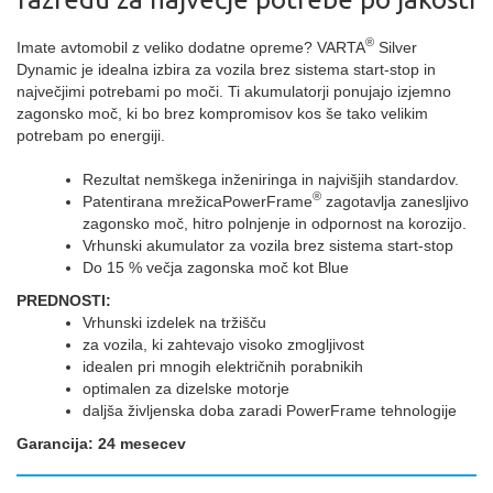
®
Imate avtomobil z veliko dodatne opreme? VARTA
Silver
Dynamic je idealna izbira za vozila brez sistema start-stop in
največjimi potrebami po moči. Ti akumulatorji ponujajo izjemno
zagonsko moč, ki bo brez kompromisov kos še tako velikim
potrebam po energiji.
Rezultat nemškega inženiringa in najvišjih standardov.
®
Patentirana mrežicaPowerFrame
zagotavlja zanesljivo
zagonsko moč, hitro polnjenje in odpornost na korozijo.
Vrhunski akumulator za vozila brez sistema start-stop
Do 15 % večja zagonska moč kot Blue
PREDNOSTI:
Vrhunski izdelek na tržišču
za vozila, ki zahtevajo visoko zmogljivost
idealen pri mnogih električnih porabnikih
optimalen za dizelske motorje
daljša življenska doba zaradi PowerFrame tehnologije
Garancija: 24 mesecev