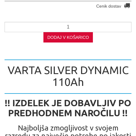
Cenik dostav
DODAJ V KOŠARICO
VARTA SILVER DYNAMIC
110Ah
!! IZDELEK JE DOBAVLJIV PO
PREDHODNEM NAROČILU !!
Najboljša zmogljivost v svojem
razredu za največje potrebe po jakosti