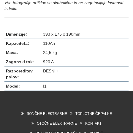
Vse fotografije artiklov so simbolične in ne zagotavljajo lastnosti
izdelka.
Dimenzije:
393 x 175 x 190mm
Kapaciteta:
110Ah
Masa:
24,5 kg
Zagonski tok:
920 A
Razporeditev
DESNI +
polov:
Model:
I1
SONČNE ELEKTRARNE
TOPLOTNE ČRPALKE
OTOČNE ELEKTRARNE
KONTAKT