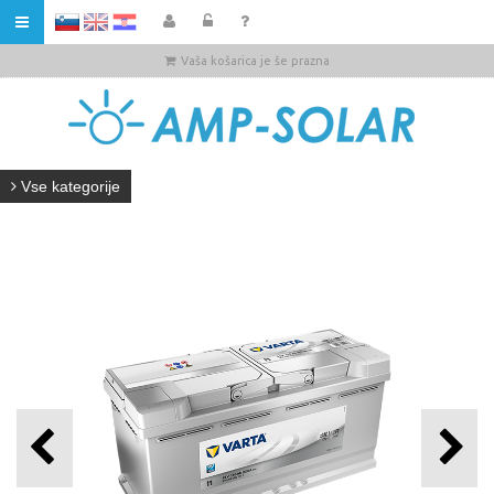
HR
Vaša košarica je še prazna
Vse kategorije