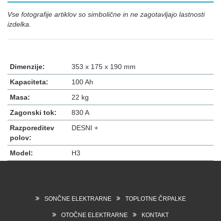
Vse fotografije artiklov so simbolične in ne zagotavljajo lastnosti
izdelka.
Dimenzije:
353 x 175 x 190 mm
Kapaciteta:
100 Ah
Masa:
22 kg
Zagonski tok:
830 A
Razporeditev
DESNI +
polov:
Model:
H3
SONČNE ELEKTRARNE
TOPLOTNE ČRPALKE
OTOČNE ELEKTRARNE
KONTAKT