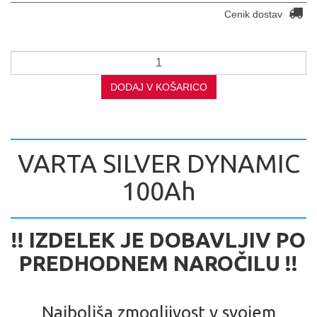
Cenik dostav
DODAJ V KOŠARICO
VARTA SILVER DYNAMIC
100Ah
!! IZDELEK JE DOBAVLJIV PO
PREDHODNEM NAROČILU !!
Najboljša zmogljivost v svojem