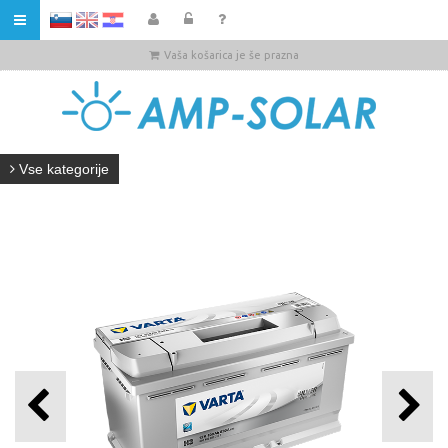
HR
Vaša košarica je še prazna
Vse kategorije