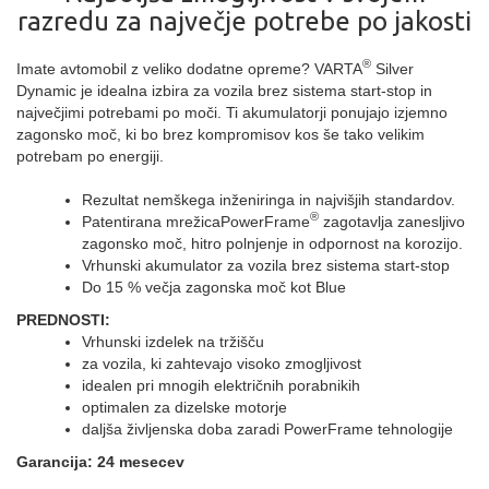
razredu za največje potrebe po jakosti
®
Imate avtomobil z veliko dodatne opreme? VARTA
Silver
Dynamic je idealna izbira za vozila brez sistema start-stop in
največjimi potrebami po moči. Ti akumulatorji ponujajo izjemno
zagonsko moč, ki bo brez kompromisov kos še tako velikim
potrebam po energiji.
Rezultat nemškega inženiringa in najvišjih standardov.
®
Patentirana mrežicaPowerFrame
zagotavlja zanesljivo
zagonsko moč, hitro polnjenje in odpornost na korozijo.
Vrhunski akumulator za vozila brez sistema start-stop
Do 15 % večja zagonska moč kot Blue
PREDNOSTI:
Vrhunski izdelek na tržišču
za vozila, ki zahtevajo visoko zmogljivost
idealen pri mnogih električnih porabnikih
optimalen za dizelske motorje
daljša življenska doba zaradi PowerFrame tehnologije
Garancija: 24 mesecev