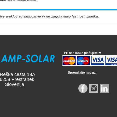
ije artiklov so simbolične in ne zagotavljajo lastnosti izdelka.
Pri nas lahko plačujete z:
Spremljajte nas na:
a cesta 18A
 Prestranek
venija