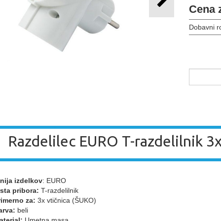
Cena 
Dobavni r
Razdelilec EURO T-razdelilnik 3x
inija izdelkov
: EURO
rsta pribora:
T-razdelilnik
rimerno za:
3x vtičnica (ŠUKO)
arva:
beli
aterial:
Umetna masa