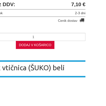
z DDV:
7,10 €
ok
2-3 dni
Cenik dostav
DODAJ V KOŠARICO
 vtičnica (ŠUKO) beli