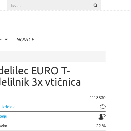
E
NOVICE
delilec EURO T-
elilnik 3x vtičnica
1113530
 izdelek
telju
avka
22 %