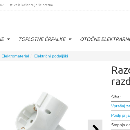
lo?
Vaša košarica je še prazna
NE
TOPLOTNE ČRPALKE
OTOČNE ELEKTRARN
Elektromaterial
Električni podaljški
Raz
razd
Šifra:
Vprašaj za
Pošlji prija
Stopnja d