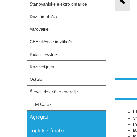
Stanovanjske elektro omarice
Doze in ohišja
Varovalke
CEE vtičnice in vtikači
Kabli in vodniki
Razsvetljava
Ostalo
Števci električne energije
TEM Čatež
L
Agregati
V
P
B
Toplotne črpalke
M