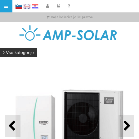
HR
Vaša košarica je še prazna
Vse kategorije