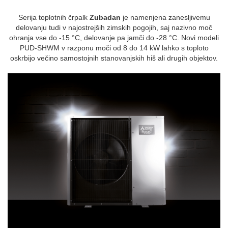
Serija toplotnih črpalk
Zubadan
je namenjena zanesljivemu
delovanju tudi v najostrejših zimskih pogojih, saj nazivno moč
ohranja vse do -15 °C, delovanje pa jamči do -28 °C. Novi modeli
PUD-SHWM v razponu moči od 8 do 14 kW lahko s toploto
oskrbijo večino samostojnih stanovanjskih hiš ali drugih objektov.