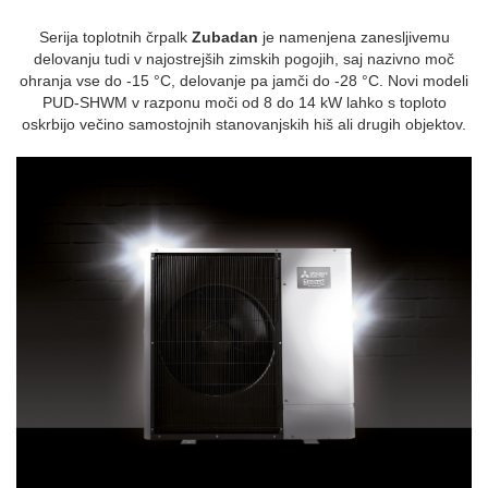
Serija toplotnih črpalk
Zubadan
je namenjena zanesljivemu
delovanju tudi v najostrejših zimskih pogojih, saj nazivno moč
ohranja vse do -15 °C, delovanje pa jamči do -28 °C. Novi modeli
PUD-SHWM v razponu moči od 8 do 14 kW lahko s toploto
oskrbijo večino samostojnih stanovanjskih hiš ali drugih objektov.