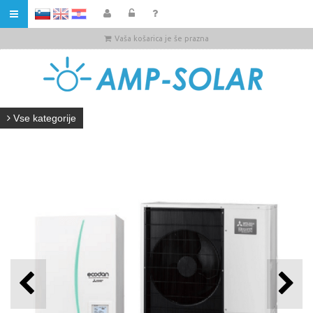
HR
Vaša košarica je še prazna
Vse kategorije