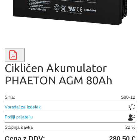
Cikličen Akumulator
PHAETON AGM 80Ah
Šifra:
S80-12
Vprašaj za izdelek
Pošlji prijatelju
Stopnja davka
22 %
Cena z DDV:
280,50 €