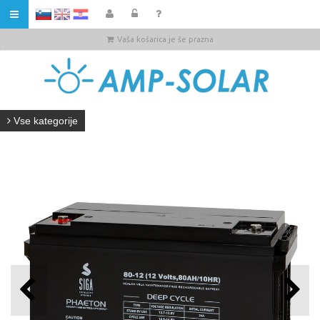
HR
Vaša košarica je še prazna
Vse kategorije