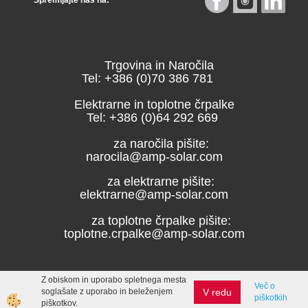
Spremljajte nas na:
Trgovina in Naročila
Tel: +386 (0)70 386 781
Elektrarne in toplotne črpalke
Tel: +386 (0)64 292 669
za naročila pišite:
narocila@amp-solar.com
za elektrarne pišite:
elektrarne@amp-solar.com
za toplotne črpalke pišite:
toplotne.crpalke@amp-solar.com
Z obiskom in uporabo spletnega mesta
Več o
V redu
soglašate z uporabo in beleženjem
piškotkih
Izdelava spletne trgovine
piškotkov.