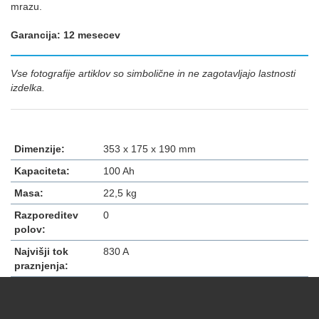
mrazu.
Garancija: 12 mesecev
Vse fotografije artiklov so simbolične in ne zagotavljajo lastnosti
izdelka.
Dimenzije:
353 x 175 x 190 mm
Kapaciteta:
100 Ah
Masa:
22,5 kg
Razporeditev
0
polov:
Najvišji tok
830 A
praznjenja: