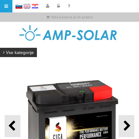
HR
Vaša košarica je še prazna
Vse kategorije