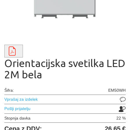
Orientacijska svetilka LED
2M bela
Šifra:
EM50WH
Vprašaj za izdelek
Pošlji prijatelju
Stopnja davka
22 %
Cena z DDV:
26,65 €