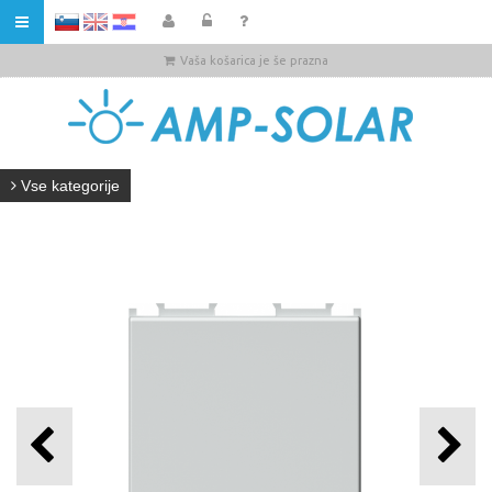
HR
Vaša košarica je še prazna
Vse kategorije