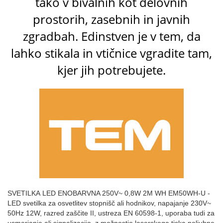
tako v bivalnih kot delovnih
prostorih, zasebnih in javnih
zgradbah. Edinstven je v tem, da
lahko stikala in vtičnice vgradite tam,
kjer jih potrebujete.
SVETILKA LED ENOBARVNA 250V~ 0,8W 2M WH EM50WH-U -
LED svetilka za osvetlitev stopnišč ali hodnikov, napajanje 230V~
50Hz 12W, razred zaščite II, ustreza EN 60598-1, uporaba tudi za
usmerjanje ali signalizacijo, z možnostjo laserskega tiska poljubne