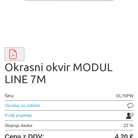
Okrasni okvir MODUL
LINE 7M
Šifra:
OL70PW
Vprašaj za izdelek
Pošlji prijatelju
Stopnja davka
22 %
Cena z DDV:
4,20 €