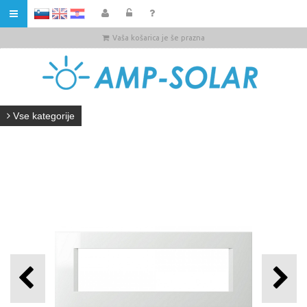
HR
Vaša košarica je še prazna
Vse kategorije