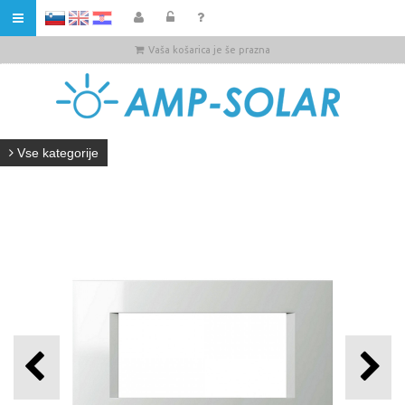
HR
Vaša košarica je še prazna
Vse kategorije