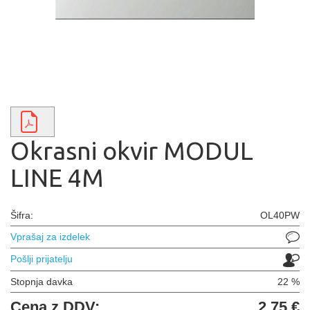
Okrasni okvir MODUL
LINE 4M
Šifra:
OL40PW
Vprašaj za izdelek
Pošlji prijatelju
Stopnja davka
22 %
Cena z DDV:
2,75 €