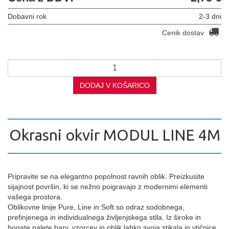
Dobavni rok
2-3 dni
Cenik dostav
DODAJ V KOŠARICO
Okrasni okvir MODUL LINE 4M
Pripravite se na elegantno popolnost ravnih oblik. Preizkusite
sijajnost površin, ki se nežno poigravajo z modernimi elementi
vašega prostora.
Oblikovne linije Pure, Line in Soft so odraz sodobnega,
prefinjenega in individualnega življenjskega stila. Iz široke in
bogate palete barv, vzorcev in oblik lahko svoja stikala in vtičnice