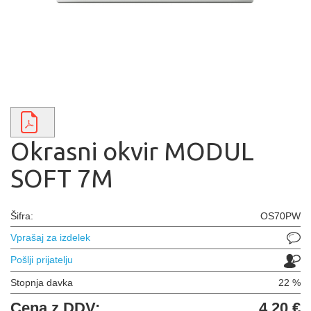
Okrasni okvir MODUL
SOFT 7M
Šifra:
OS70PW
Vprašaj za izdelek
Pošlji prijatelju
Stopnja davka
22 %
Cena z DDV:
4,20 €