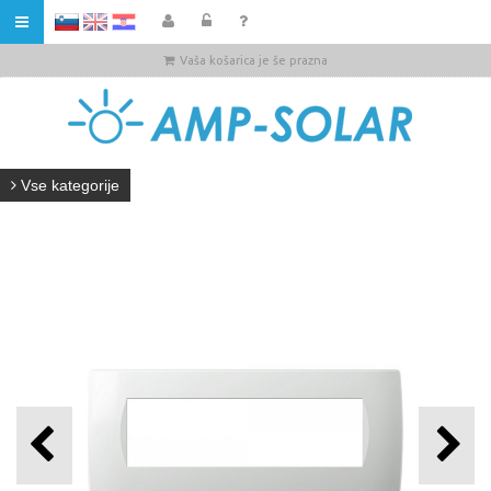
HR
Vaša košarica je še prazna
Vse kategorije