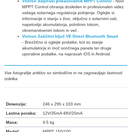
Victron daljinski prikazovalnik MPPT Control
- Novi
MPPT Control ohranja dosleden in profesionalen videz
vašega solarnega regulatorja polnjenja. Oglejte si
informacije o stanju v živo, vključno s solarnimi vati,
napetostjo akumulatorja, polnilnim tokom,
obremenitvenim tokom in več.
Victron Zaščitni ključ VE Direct Bluetooth Smart
- Brezžično si oglejte podatke, kot so stanje
akumulatorja in moč sončnega panela ter druge
uporabne podatke, na napravah iOS in Android.
Vse fotografije artiklov so simbolične in ne zagotavljajo lastnosti
izdelka.
Dimenzije:
246 x 295 x 103 mm
Lastna poraba:
12V/35mA 48V/20mA
Masa:
4.5 kg
Model:
MPPT 150/100