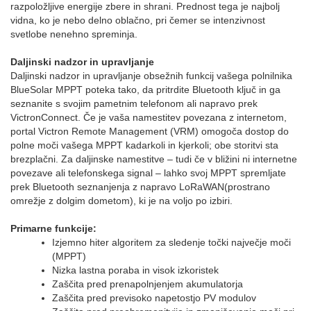
razpoložljive energije zbere in shrani. Prednost tega je najbolj
vidna, ko je nebo delno oblačno, pri čemer se intenzivnost
svetlobe nenehno spreminja.
Daljinski nadzor in upravljanje
Daljinski nadzor in upravljanje obsežnih funkcij vašega polnilnika
BlueSolar MPPT poteka tako, da pritrdite Bluetooth ključ in ga
seznanite s svojim pametnim telefonom ali napravo prek
VictronConnect. Če je vaša namestitev povezana z internetom,
portal Victron Remote Management (VRM) omogoča dostop do
polne moči vašega MPPT kadarkoli in kjerkoli; obe storitvi sta
brezplačni. Za daljinske namestitve – tudi če v bližini ni internetne
povezave ali telefonskega signal – lahko svoj MPPT spremljate
prek Bluetooth seznanjenja z napravo LoRaWAN(prostrano
omrežje z dolgim dometom), ki je na voljo po izbiri.
Primarne funkcije:
Izjemno hiter algoritem za sledenje točki največje moči
(MPPT)
Nizka lastna poraba in visok izkoristek
Zaščita pred prenapolnjenjem akumulatorja
Zaščita pred previsoko napetostjo PV modulov