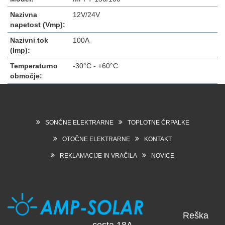
Nazivna
12V/24V
napetost (Vmp):
Nazivni tok
100A
(Imp):
Temperaturno
-30°C - +60°C
območje:
SONČNE ELEKTRARNE
TOPLOTNE ČRPALKE
OTOČNE ELEKTRARNE
KONTAKT
REKLAMACIJE IN VRAČILA
NOVICE
Reška
cesta 18A