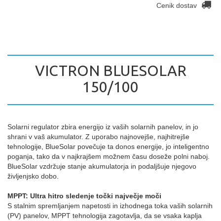
Cenik dostav
VICTRON BLUESOLAR
150/100
Solarni regulator zbira energijo iz vaših solarnih panelov, in jo
shrani v vaš akumulator. Z uporabo najnovejše, najhitrejše
tehnologije, BlueSolar povečuje ta donos energije, jo inteligentno
poganja, tako da v najkrajšem možnem času doseže polni naboj.
BlueSolar vzdržuje stanje akumulatorja in podaljšuje njegovo
življenjsko dobo.
MPPT: Ultra hitro sledenje točki največje moči
S stalnim spremljanjem napetosti in izhodnega toka vaših solarnih
(PV) panelov, MPPT tehnologija zagotavlja, da se vsaka kaplja