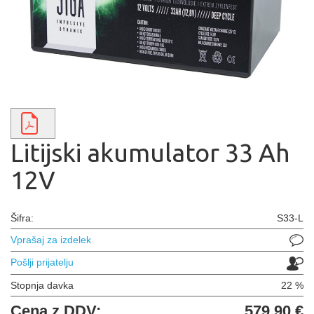
Litijski akumulator 33 Ah
12V
Šifra:
S33-L
Vprašaj za izdelek
Pošlji prijatelju
Stopnja davka
22 %
Cena z DDV:
579,90 €