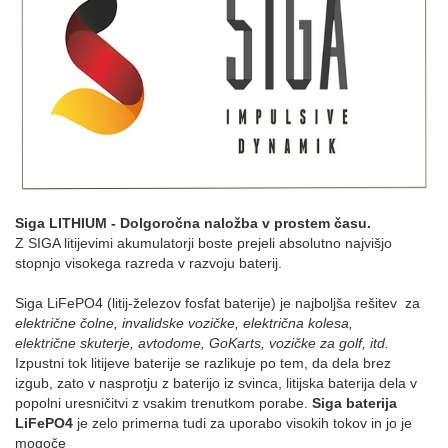
Siga LITHIUM - Dolgoročna naložba v prostem času.
Z SIGA litijevimi akumulatorji boste prejeli absolutno najvišjo
stopnjo visokega razreda v razvoju baterij.
Siga LiFePO4 (litij-železov fosfat baterije) je najboljša rešitev za
električne čolne, invalidske vozičke, električna kolesa,
električne skuterje, avtodome, GoKarts, vozičke za golf, itd.
Izpustni tok litijeve baterije se razlikuje po tem, da dela brez
izgub, zato v nasprotju z baterijo iz svinca, litijska baterija dela v
popolni uresničitvi z vsakim trenutkom porabe.
Siga baterija
LiFePO4
je zelo primerna tudi za uporabo visokih tokov in jo je
mogoče