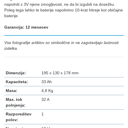
napolniti z 3V njene zmogljivosti, ne da bi izgubili na dosežku.
Poleg tega lahko te baterije napolnimo 10-krat hitreje kot običajne
baterije.
Garancija: 12 mesecev
Vse fotografije artiklov so simbolične in ne zagotavljajo lastnosti
izdelka.
Dimenzije:
195 x 130 x 178 mm
Kapaciteta:
33 Ah
Masa:
4,8 Kg
Max. tok
32 A
polnjenja:
Razporeditev
1
polov: