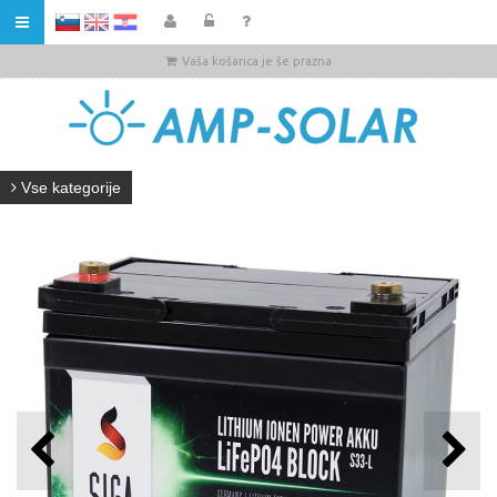
HR
Vaša košarica je še prazna
Vse kategorije