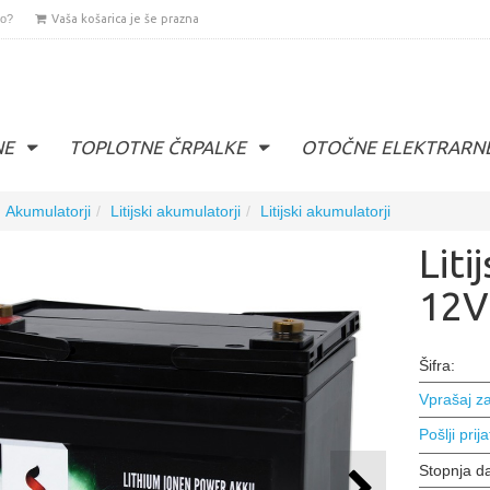
lo?
Vaša košarica je še prazna
NE
TOPLOTNE ČRPALKE
OTOČNE ELEKTRARN
Akumulatorji
Litijski akumulatorji
Litijski akumulatorji
Liti
12V
Šifra:
Vprašaj za
Pošlji prija
Stopnja d