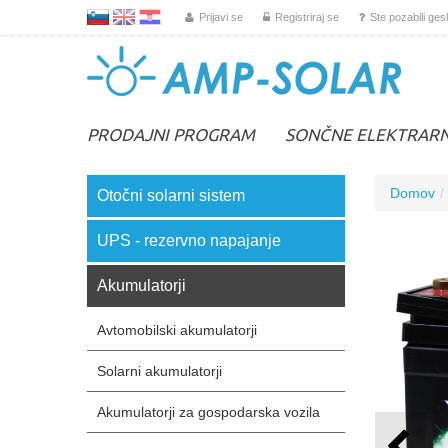
L
EN
HR
Prijavi se
Registriraj se
Ste pozabili ges
PRODAJNI PROGRAM
SONČNE ELEKTRAR
Domov
Otočni solarni sistem
UPS - rezervno napajanje
Akumulatorji
Avtomobilski akumulatorji
Solarni akumulatorji
Akumulatorji za gospodarska vozila