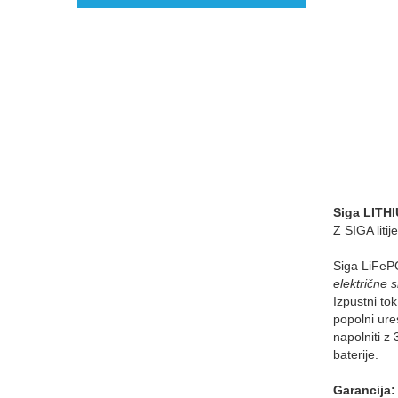
Siga LITHI
Z SIGA litij
Siga LiFePO4
električne 
Izpustni tok
popolni ure
napolniti z
baterije.
Garancija