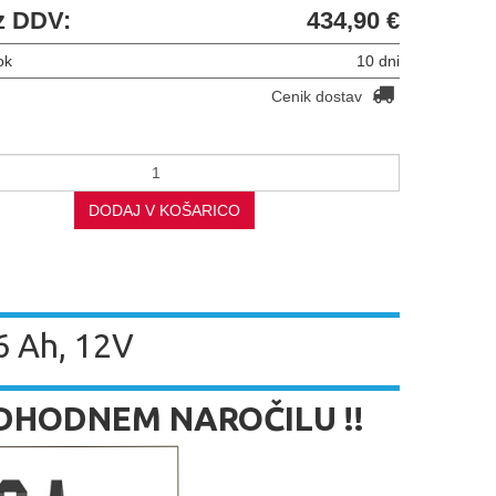
z DDV:
434,90 €
ok
10 dni
Cenik dostav
DODAJ V KOŠARICO
26 Ah, 12V
EDHODNEM NAROČILU !!