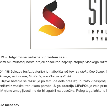
UM - Dolgoročna naložba v prostem času.
evimi akumulatorji boste prejeli absolutno najvišjo stopnjo visokega razre
 (litij-železov fosfat baterije) je najboljša rešitev za
električne čolne, 
skuterje, avtodome, GoKarts, vozičke za golf, itd.
 litijeve baterije se razlikuje po tem, da dela brez izgub, zato v nasprotju 
sničitvi z vsakim trenutkom porabe.
Siga baterija LiFePO4
je zelo prim
 3V njene zmogljivosti, ne da bi izgubili na dosežku. Poleg tega lahko te 
: 12 mesecev