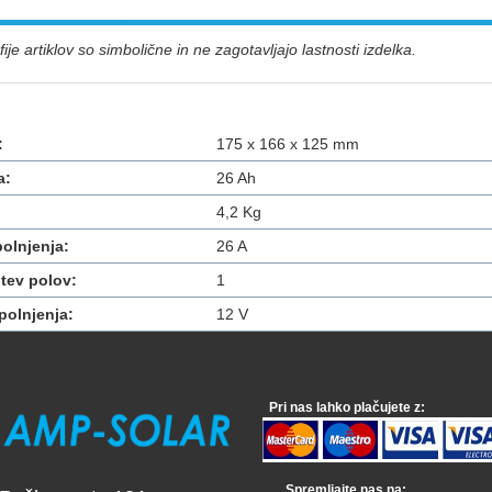
ije artiklov so simbolične in ne zagotavljajo lastnosti izdelka.
:
175 x 166 x 125 mm
a:
26 Ah
4,2 Kg
polnjenja:
26 A
tev polov:
1
polnjenja:
12 V
Pri nas lahko plačujete z:
Spremljajte nas na: