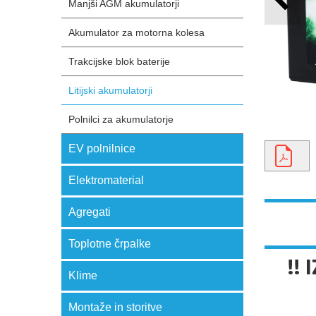
Manjši AGM akumulatorji
Akumulator za motorna kolesa
Trakcijske blok baterije
Litijski akumulatorji
Polnilci za akumulatorje
EV polnilnice
Elektromaterial
Agregati
Toplotne črpalke
!!
Klime
Montaže in storitve