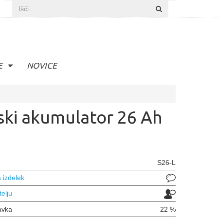
E
NOVICE
jski akumulator 26 Ah
S26-L
 izdelek
telju
avka
22 %