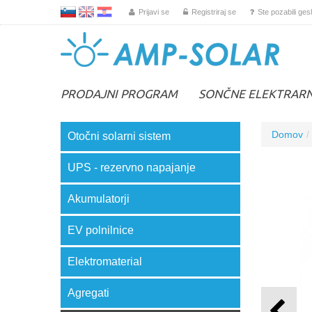
L
EN
HR
Prijavi se
Registriraj se
Ste pozabili ges
PRODAJNI PROGRAM
SONČNE ELEKTRAR
Domov
Otočni solarni sistem
UPS - rezervno napajanje
Akumulatorji
EV polnilnice
Elektromaterial
Agregati