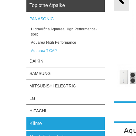
Toplotne črpalke
PANASONIC
Hidravlična Aquarea High Performance-
split
Aquarea High Performance
Aquarea T-CAP
DAIKIN
SAMSUNG
MITSUBISHI ELECTRIC
LG
HITACHI
Klime
Aqu