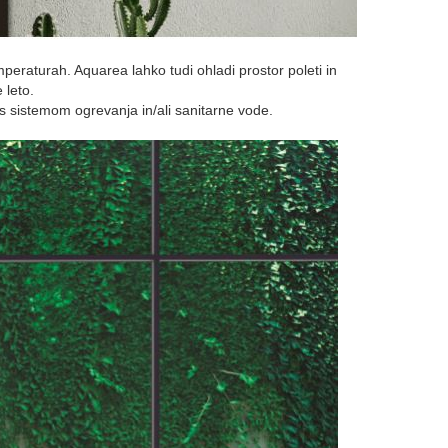
eraturah. Aquarea lahko tudi ohladi prostor poleti in
 leto.
s sistemom ogrevanja in/ali sanitarne vode.