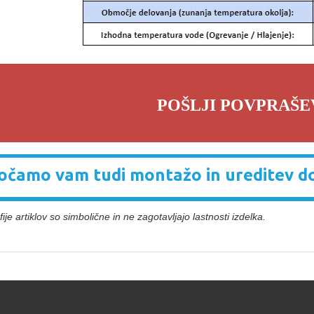
POŠLJI POVPRAŠE
čamo vam tudi montažo in ureditev d
ije artiklov so simbolične in ne zagotavljajo lastnosti izdelka.