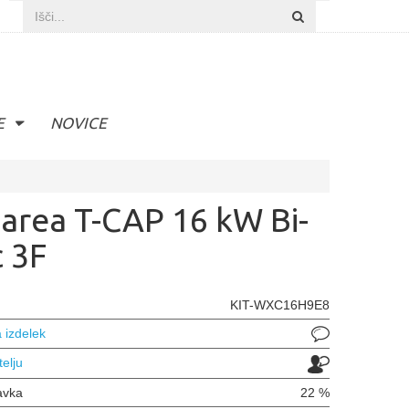
E
NOVICE
area T-CAP 16 kW Bi-
c 3F
KIT-WXC16H9E8
 izdelek
telju
avka
22 %