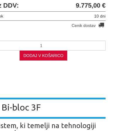
z DDV:
9.775,00 €
ok
10 dni
Cenik dostav
DODAJ V KOŠARICO
Bi-bloc 3F
stem, ki temelji na tehnologiji