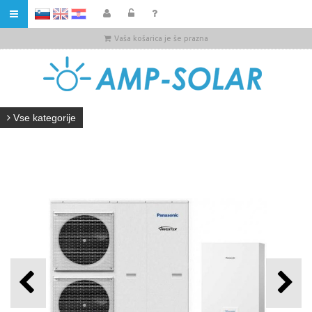
HR
Vaša košarica je še prazna
Vse kategorije