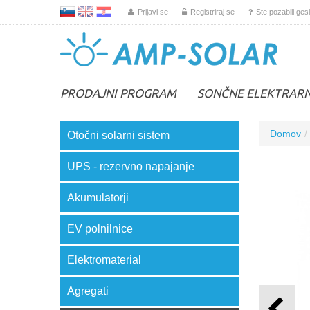
L
EN
HR
Prijavi se
Registriraj se
Ste pozabili ges
PRODAJNI PROGRAM
SONČNE ELEKTRAR
Domov
Otočni solarni sistem
UPS - rezervno napajanje
Akumulatorji
EV polnilnice
Elektromaterial
Agregati