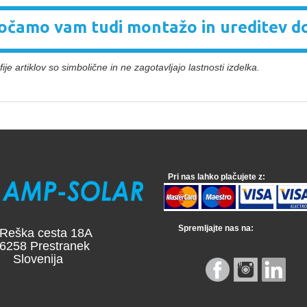
čamo vam tudi montažo in ureditev d
ije artiklov so simbolične in ne zagotavljajo lastnosti izdelka.
Pri nas lahko plačujete z:
Spremljajte nas na:
a cesta 18A
 Prestranek
venija