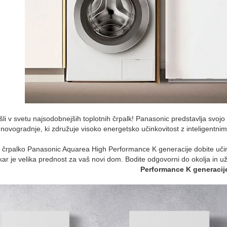
li v svetu najsodobnejših toplotnih črpalk!
Panasonic predstavlja svojo
 novogradnje, ki združuje visoko energetsko učinkovitost z inteligentni
 črpalko Panasonic Aquarea High Performance K generacije dobite učinko
kar je velika prednost za vaš novi dom.
Bodite odgovorni do okolja in u
Performance K generacij