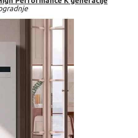
igh Performance K generacije
vogradnje