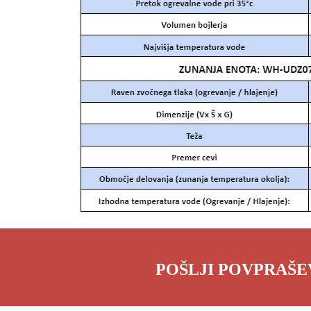
POŠLJI POVPRAŠE