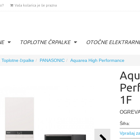
lo?
Vaša košarica je še prazna
NE
TOPLOTNE ČRPALKE
OTOČNE ELEKTRARN
Toplotne črpalke
PANASONIC
Aquarea High Performance
Aqu
Per
1F
OGREVA
Šifra:
Vprašaj za