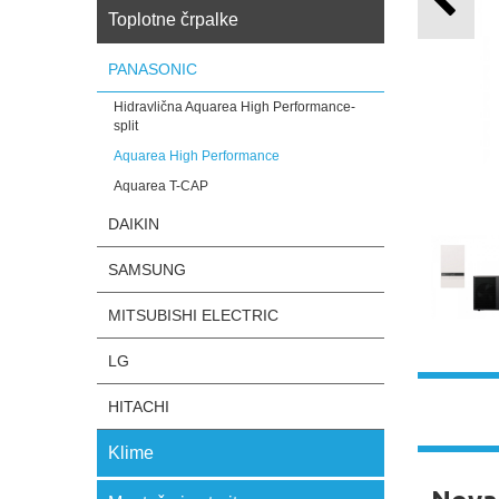
Toplotne črpalke
PANASONIC
Hidravlična Aquarea High Performance-
split
Aquarea High Performance
Aquarea T-CAP
DAIKIN
SAMSUNG
MITSUBISHI ELECTRIC
LG
HITACHI
Klime