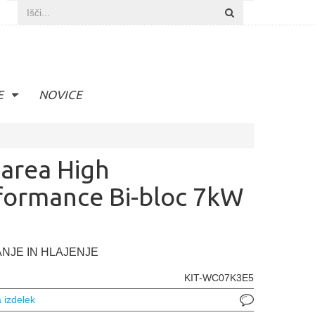
E
NOVICE
area High
formance Bi-bloc 7kW
NJE IN HLAJENJE
KIT-WC07K3E5
 izdelek