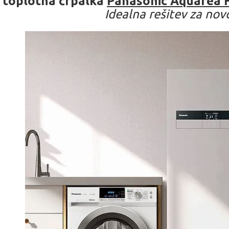
 toplotna črpalka
Panasonic Aquarea H
Idealna rešitev za no