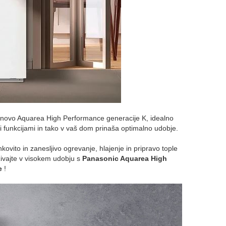
 novo Aquarea High Performance generacije K, idealno
mi funkcijami in tako v vaš dom prinaša optimalno udobje.
vito in zanesljivo ogrevanje, hlajenje in pripravo tople
živajte v visokem udobju s
Panasonic Aquarea High
e
!