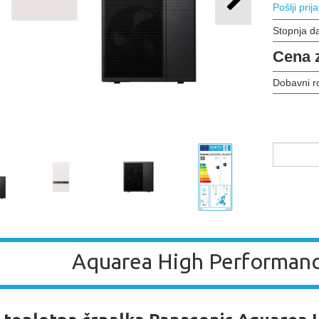
Pošlji prija
Stopnja d
Cena 
Dobavni r
Aquarea High Performanc