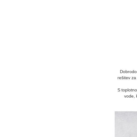
Dobrodoš
rešitev za
S toplotno
vode, 