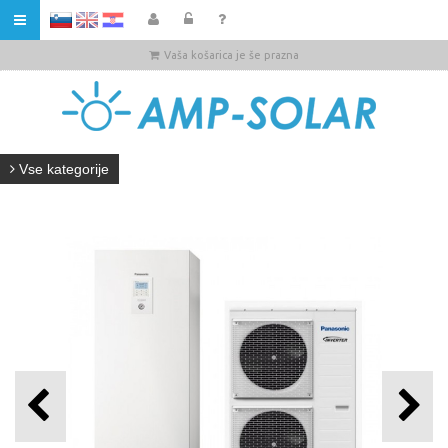
HR
Vaša košarica je še prazna
Vse kategorije