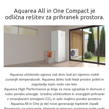
Aquarea All in One Compact je
odlična rešitev za prihranek prostora.
Aquarea učinkovito ogreva vaš dom tudi pri izjemno nizkih
zunanjih temperaturah. Aquarea lahko tudi hladi prostor poleti in
zagotavlja toplo vodo vse leto.
Aquarea High Performance je linija za nove vgradnje in domove z
nizko porabo energije. Izredna učinkovitost in energijski prihranki
z zmanjšanimi emisijami CO
in zelo majhno porabo prostora.
2
Aquarea All in One je del nove generacije toplotnih črpalk
Panasonic za ogrevanje, hlajenje in pripravo sanitarne tople vode