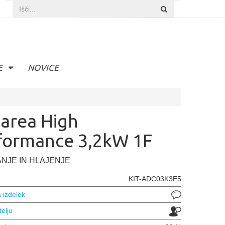
E
NOVICE
area High
formance 3,2kW 1F
NJE IN HLAJENJE
KIT-ADC03K3E5
 izdelek
telju