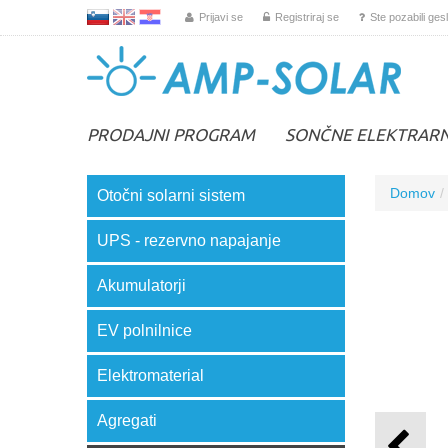
L
EN
HR
Prijavi se
Registriraj se
Ste pozabili ges
PRODAJNI PROGRAM
SONČNE ELEKTRAR
Domov
Otočni solarni sistem
UPS - rezervno napajanje
Akumulatorji
EV polnilnice
Elektromaterial
Agregati