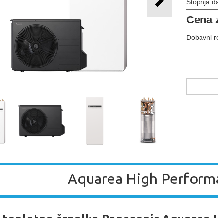
Stopnja d
Cena 
Dobavni r
Aquarea High Perform