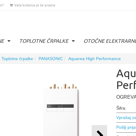
lo?
Vaša košarica je še prazna
NE
TOPLOTNE ČRPALKE
OTOČNE ELEKTRARN
Toplotne črpalke
PANASONIC
Aquarea High Performance
Aqu
Per
OGREVA
Šifra:
Vprašaj za
Pošlji prija