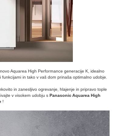
 novo Aquarea High Performance generacije K, idealno
mi funkcijami in tako v vaš dom prinaša optimalno udobje.
vito in zanesljivo ogrevanje, hlajenje in pripravo tople
živajte v visokem udobju s
Panasonic Aquarea High
e
!