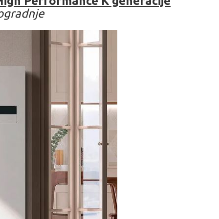
igh Performance K generacije
vogradnje