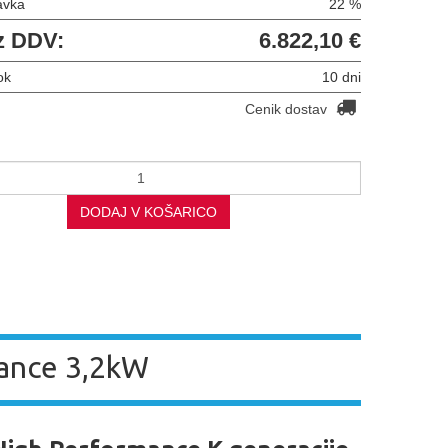
avka
22 %
z DDV:
6.822,10 €
ok
10 dni
Cenik dostav
DODAJ V KOŠARICO
ance 3,2kW