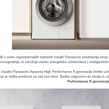
li v svetu najsodobnejših toplotnih črpalk!
Panasonic predstavlja svojo
 novogradnje, ki združuje visoko energetsko učinkovitost z inteligentni
 črpalko Panasonic Aquarea High Performance K generacije dobite učinko
kar je velika prednost za vaš novi dom.
Bodite odgovorni do okolja in u
Performance K generacij