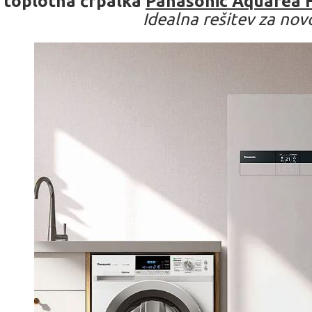
 toplotna črpalka
Panasonic Aquarea H
Idealna rešitev za no