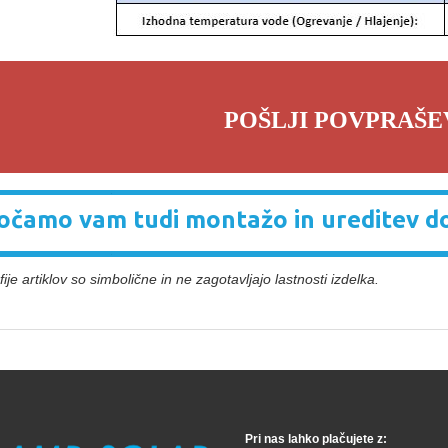
POŠLJI POVPRAŠE
čamo vam tudi montažo in ureditev d
ije artiklov so simbolične in ne zagotavljajo lastnosti izdelka.
Pri nas lahko plačujete z: