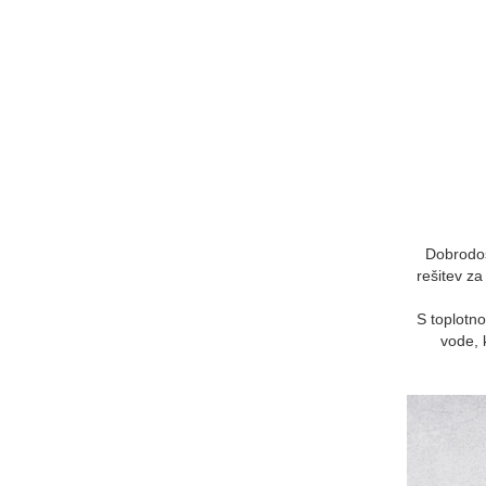
Dobrodoš
rešitev za
S toplotno
vode, 