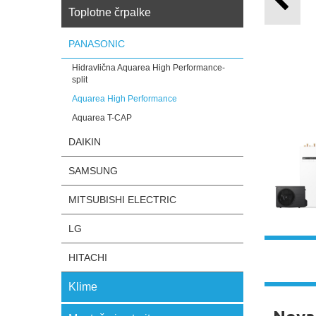
Toplotne črpalke
PANASONIC
Hidravlična Aquarea High Performance-
split
Aquarea High Performance
Aquarea T-CAP
DAIKIN
SAMSUNG
MITSUBISHI ELECTRIC
LG
HITACHI
Klime