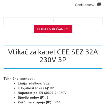
Cenik dostav
DODAJ V KOŠARICO
Vtikač za kabel CEE SEZ 32A
230V 3P
Tehnične lastnosti:
Linija izdelkov:
SEZ
IEC-jakost toka (A):
32
Napetost po EN 60309-2:
230V
Število polov (P):
3
Zaščitna stopnja (IP):
IP44