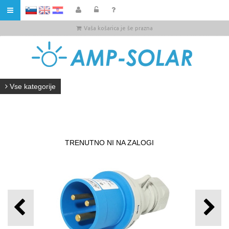
HR
Vaša košarica je še prazna
Vse kategorije
TRENUTNO NI NA ZALOGI