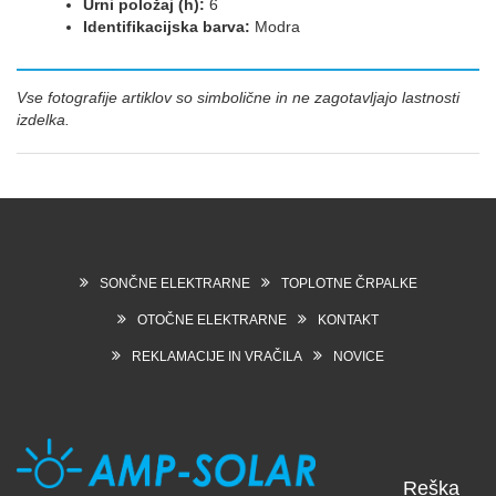
Urni položaj (h):
6
Identifikacijska barva:
Modra
Vse fotografije artiklov so simbolične in ne zagotavljajo lastnosti
izdelka.
SONČNE ELEKTRARNE
TOPLOTNE ČRPALKE
OTOČNE ELEKTRARNE
KONTAKT
REKLAMACIJE IN VRAČILA
NOVICE
Reška