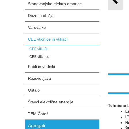
Stanovanjske elektro omarice
Doze in ohišja
Varovalke
CEE vtičnice in vtikači
CEE vtikači
CEE vtičnice
Kabli in vodniki
Razsvetljava
Ostalo
Števci električne energije
Tehnične l
Li
TEM Čatež
I
N
Agregati
Š