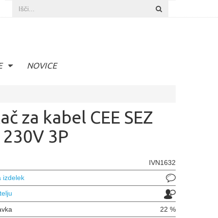
E
NOVICE
kač za kabel CEE SEZ
 230V 3P
IVN1632
 izdelek
telju
avka
22 %