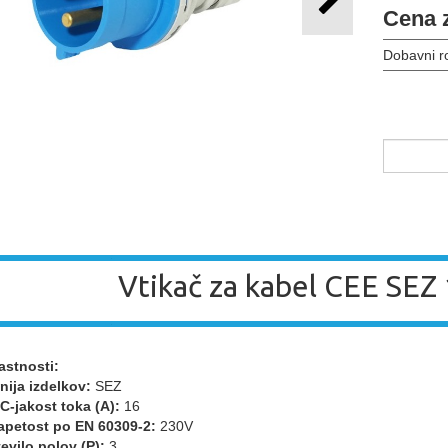
Cena 
Dobavni r
Vtikač za kabel CEE SEZ
astnosti:
nija izdelkov:
SEZ
EC-jakost toka (A):
16
apetost po EN 60309-2:
230V
tevilo polov (P):
3