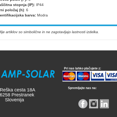
aščitna stopnja (IP):
IP44
rni položaj (h)
: 6
dentifikacijska barva:
Modra
ije artiklov so simbolične in ne zagotavljajo lastnosti izdelka.
Pri nas lahko plačujete z:
Spremljajte nas na:
a cesta 18A
 Prestranek
venija