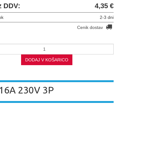
z DDV:
4,35 €
ok
2-3 dni
Cenik dostav
DODAJ V KOŠARICO
 16A 230V 3P