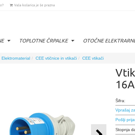
lo?
Vaša košarica je še prazna
NE
TOPLOTNE ČRPALKE
OTOČNE ELEKTRARN
Elektromaterial
CEE vtičnice in vtikači
CEE vtikači
Vti
16A
Šifra:
Vprašaj za
Pošlji prija
Stopnja d