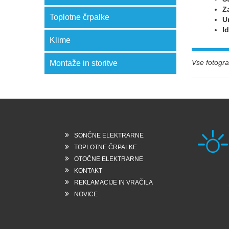
Z
Toplotne črpalke
U
I
Klime
Vse fotograf
Montaže in storitve
SONČNE ELEKTRARNE
TOPLOTNE ČRPALKE
OTOČNE ELEKTRARNE
KONTAKT
Rešk
REKLAMACIJE IN VRAČILA
6258
Slo
NOVICE