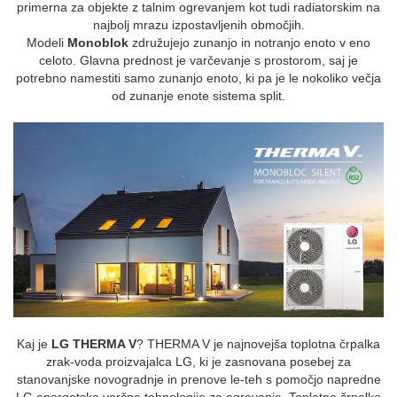
primerna za objekte z talnim ogrevanjem kot tudi radiatorskim na
najbolj mrazu izpostavljenih območjih.
Modeli
Monoblok
združujejo zunanjo in notranjo enoto v eno
celoto. Glavna prednost je varčevanje s prostorom, saj je
potrebno namestiti samo zunanjo enoto, ki pa je le nokoliko večja
od zunanje enote sistema split.
Kaj je
LG THERMA V
? THERMA V je najnovejša toplotna črpalka
zrak-voda proizvajalca LG, ki je zasnovana posebej za
stanovanjske novogradnje in prenove le-teh s pomočjo napredne
LG energetsko varčne tehnologije za ogrevanje. Toplotno črpalko