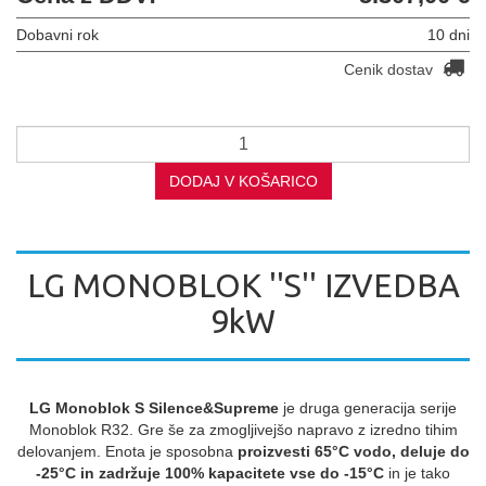
Dobavni rok
10 dni
Cenik dostav
DODAJ V KOŠARICO
LG MONOBLOK ''S'' IZVEDBA
9kW
LG Monoblok S Silence&Supreme
je druga generacija serije
Monoblok R32. Gre še za zmogljivejšo napravo z izredno tihim
delovanjem. Enota je sposobna
proizvesti 65°C vodo, deluje do
-25°C in zadržuje 100% kapacitete vse do -15°C
in je tako