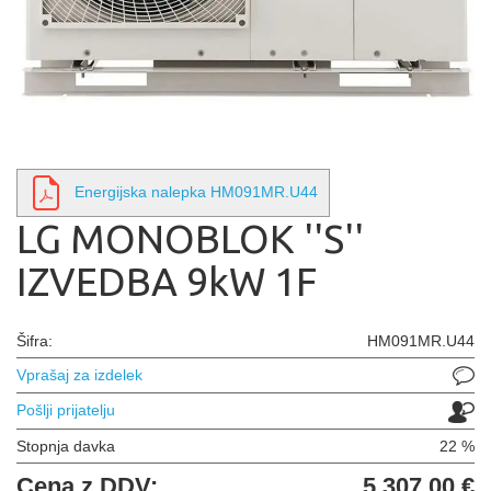
Energijska nalepka HM091MR.U44
LG MONOBLOK ''S''
IZVEDBA 9kW 1F
Šifra:
HM091MR.U44
Vprašaj za izdelek
Pošlji prijatelju
Stopnja davka
22 %
Cena z DDV:
5.307,00 €