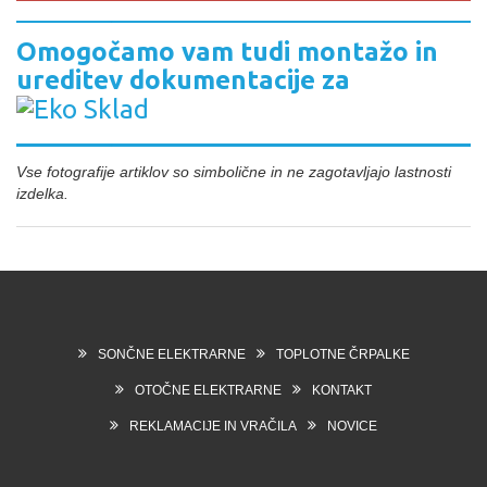
Omogočamo vam tudi montažo in
ureditev dokumentacije za
Vse fotografije artiklov so simbolične in ne zagotavljajo lastnosti
izdelka.
SONČNE ELEKTRARNE
TOPLOTNE ČRPALKE
OTOČNE ELEKTRARNE
KONTAKT
REKLAMACIJE IN VRAČILA
NOVICE