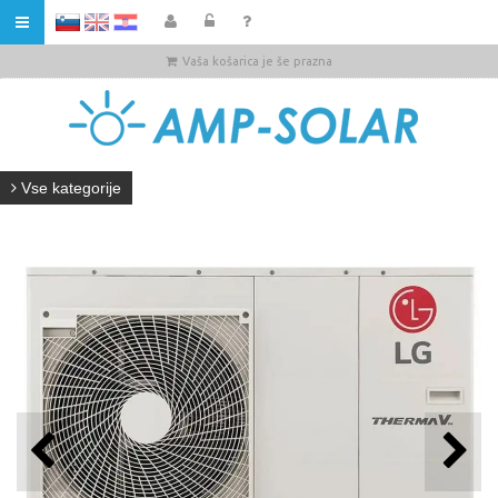
HR
Vaša košarica je še prazna
Vse kategorije