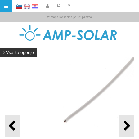
HR
Vaša košarica je še prazna
Vse kategorije