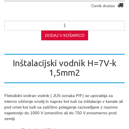
Cenik dostav
DODAJ V KOŠARICO
Inštalacijski vodnik H=7V-k
1,5mm2
Fleksibilni izoliran vodnik ( JUS oznaka P/F) se uporablja za
interno ožičenje orodij in naprav kot tudi za inštalacijo v kanale ali
pod omet kot tudi za zaščitno polaganje razsvetljave z nazivno
napetostjo do 1000 V izmenično ali do 750 V enosmerno proti
zemlji.