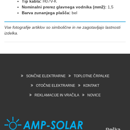
Tip kabla:
H07V-K
Nominalni prerez glavnega vodnika (mm2):
1,5
Barva zunanjega plašča:
bel
Vse fotografije artiklov so simbolične in ne zagotavljajo lastnosti
izdelka.
SONČNE ELEKTRARNE
TOPLOTNE ČRPALKE
OTOČNE ELEKTRARNE
KONTAKT
REKLAMACIJE IN VRAČILA
NOVICE
Reška