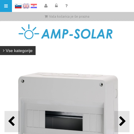
HR
Vaša košarica je še prazna
Vse kategorije