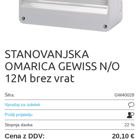
STANOVANJSKA
OMARICA GEWISS N/O
12M brez vrat
Šifra:
GW40028
Vprašaj za izdelek
Pošlji prijatelju
Stopnja davka
22 %
Cena z DDV:
20,10 €