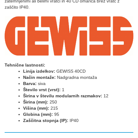
zatemnjenimi ali belimi vratci in 40 CD omarica brez vratc z
zaščito IP40.
Tehnične lastnosti:
Linija izdelkov:
GEWISS 40CD
Način montaže:
Nadgradna montaža
Barva:
siva
Število vrst (vrst):
1
Širina v številu modularnih razmakov:
12
Širina (mm):
250
Višina (mm):
215
Globina (mm):
95
Zaščitna stopnja (IP):
IP40