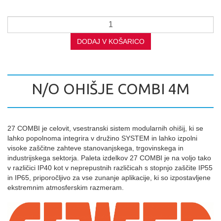
DODAJ V KOŠARICO
N/O OHIŠJE COMBI 4M
27 COMBI je celovit, vsestranski sistem modularnih ohišij, ki se
lahko popolnoma integrira v družino SYSTEM in lahko izpolni
visoke zaščitne zahteve stanovanjskega, trgovinskega in
industrijskega sektorja. Paleta izdelkov 27 COMBI je na voljo tako
v različici IP40 kot v neprepustnih različicah s stopnjo zaščite IP55
in IP65, priporočljivo za vse zunanje aplikacije, ki so izpostavljene
ekstremnim atmosferskim razmeram.