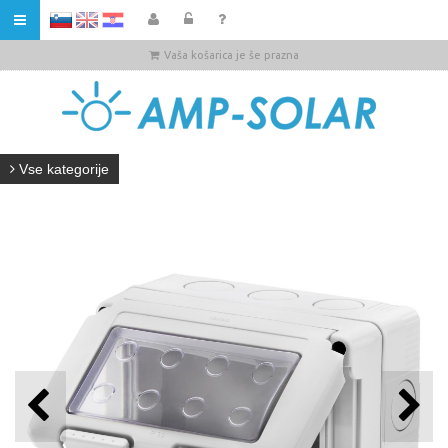
HR
Vaša košarica je še prazna
Vse kategorije