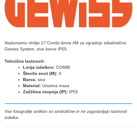
Nadometno ohišje 27 Combi širine 4M za vgradnjo stikal/vtičnic
Gewiss System, sive barve IP55.
Tehnične lastnosti:
Linija izdelkov:
COMBI
Število enot (M):
4
Barva:
siva
Material:
Umetna masa
Zaščitna stopnja (IP):
IP55
Vse fotografije artiklov so simbolične in ne zagotavljajo lastnosti
izdelka.